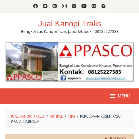
Skip
to
content
Jual Kanopi Tralis
Bengkel Las Kanopi Tralis Jabodetabek - 08125227383
MENU
JUAL KANOPI TRALIS
/
ARTIKEL
/
TIPS
/
PERBEDAAN KUSEN KAYU
DAN ALUMINIUM