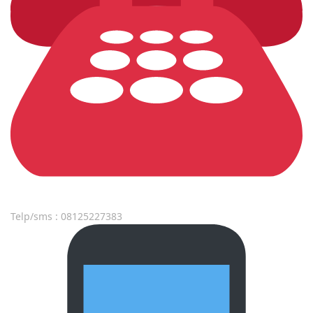
Telp/sms : 08125227383