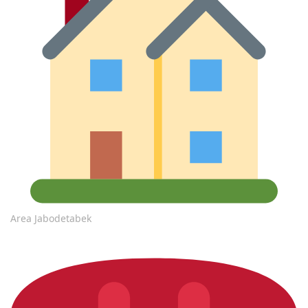
Area Jabodetabek