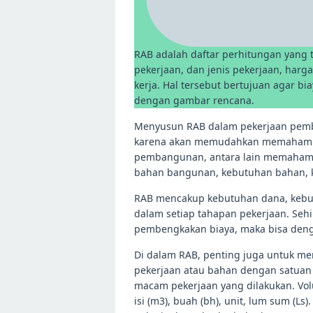
RAB adalah daftar perhitungan yang t
pekerjaan, dan jenis pekerjaan, harga
kerja. Hal tersebut bertujuan agar b
dengan gambar rencana.
Menyusun RAB dalam pekerjaan pem
karena akan memudahkan memahami 
pembangunan, antara lain memahami
bahan bangunan, kebutuhan bahan, k
RAB mencakup kebutuhan dana, kebu
dalam setiap tahapan pekerjaan. Sehi
pembengkakan biaya, maka bisa deng
Di dalam RAB, penting juga untuk m
pekerjaan atau bahan dengan satuan
macam pekerjaan yang dilakukan. Vol
isi (m3), buah (bh), unit, lum sum (