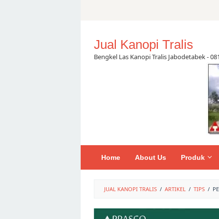
Skip
to
content
Jual Kanopi Tralis
Bengkel Las Kanopi Tralis Jabodetabek - 0
Home
About Us
Produk
JUAL KANOPI TRALIS
/
ARTIKEL
/
TIPS
/
P