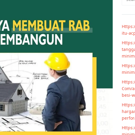
for:
Https:
itu-ac
Https:
tangga
minim
Https:
minima
Https:
Com/ar
besi-w
Https:
harga/
perfor
Https:
minima