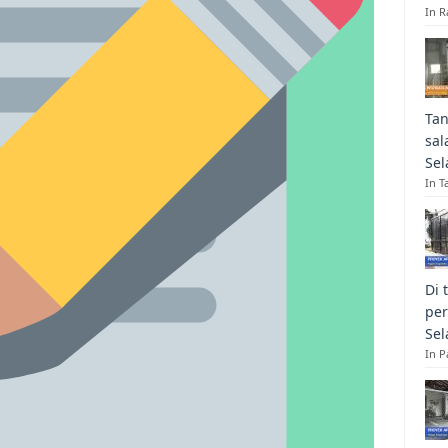
In R
Tan
sal
Sel
In T
Di 
per
Sel
In 