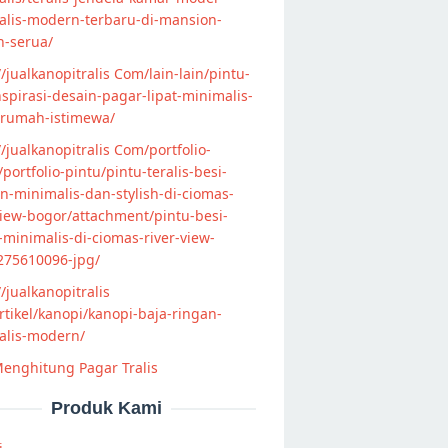
alis-modern-terbaru-di-mansion-
n-serua/
//jualkanopitralis Com/lain-lain/pintu-
nspirasi-desain-pagar-lipat-minimalis-
-rumah-istimewa/
//jualkanopitralis Com/portfolio-
s/portfolio-pintu/pintu-teralis-besi-
-minimalis-dan-stylish-di-ciomas-
view-bogor/attachment/pintu-besi-
s-minimalis-di-ciomas-river-view-
275610096-jpg/
//jualkanopitralis
tikel/kanopi/kanopi-baja-ringan-
alis-modern/
enghitung Pagar Tralis
Produk Kami