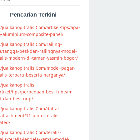
Pencarian Terkini
//jualkanopitralis Com/artikel/tips/apa-
p-aluminium-composite-panel/
//jualkanopitralis Com/railing-
/tangga-besi-dan-railingnya-model-
alis-modern-di-taman-yasmin-bogor/
//jualkanopitralis Com/model-pagar-
lis-terbaru-beserta-harganya/
//jualkanopitralis
tikel/tips/perbedaan-besi-h-beam-
f-dan-besi-unp/
//jualkanopitralis Com/daftar-
attachment/11-pintu-teralis-
ated/
//jualkanopitralis Com/teralis-
lis/teralis-jendela-kamar-model-