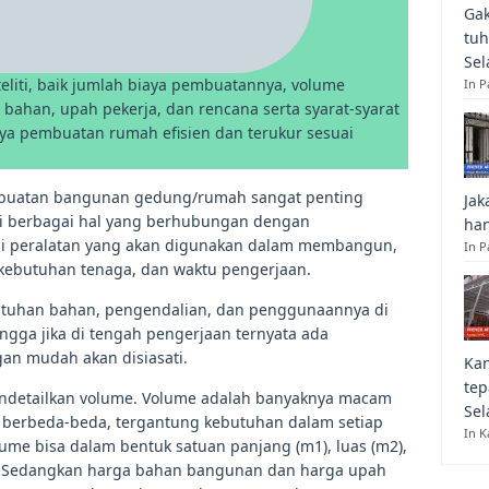
Gak
tuh
Sel
eliti, baik jumlah biaya pembuatannya, volume
In 
 bahan, upah pekerja, dan rencana serta syarat-syarat
iaya pembuatan rumah efisien dan terukur sesuai
buatan bangunan gedung/rumah sangat penting
Jak
berbagai hal yang berhubungan dengan
han
 peralatan yang akan digunakan dalam membangun,
In P
ebutuhan tenaga, dan waktu pengerjaan.
tuhan bahan, pengendalian, dan penggunaannya di
ngga jika di tengah pengerjaan ternyata ada
an mudah akan disiasati.
Kan
tep
endetailkan volume. Volume adalah banyaknya macam
Sel
 berbeda-beda, tergantung kebutuhan dalam setiap
In K
ume bisa dalam bentuk satuan panjang (m1), luas (m2),
Ls). Sedangkan harga bahan bangunan dan harga upah