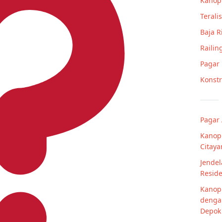
Kanop
Teralis
Baja 
Railin
Pagar
Konstr
Pagar
Kanopi
Citay
Jende
Resid
Kanopi
denga
Depok