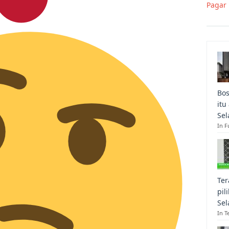
Pagar 
Bos
itu
Sel
In F
Ter
pil
Sel
In T