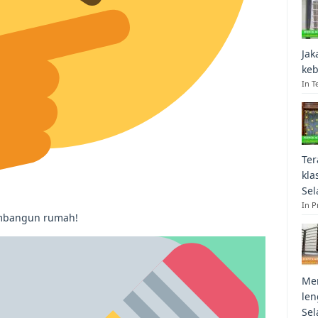
Jak
keb
In T
Ter
kla
Sel
In 
embangun rumah!
Mem
len
Sel