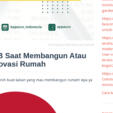
minim
garde
Https:
besi/i
untuk
Https:
terali
Pentingnya RAB Renovasi Rumah
modern
B Saat Membangun Atau
river-
terali
ovasi Rumah
bogor
Https:
Com/ar
g nih buat kalian yang mau membangun rumah! Apa ya
minim
Cara M