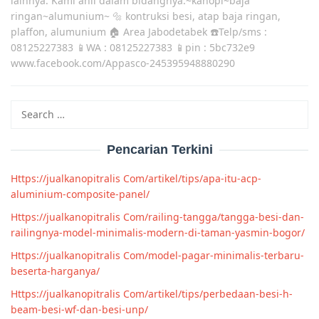
lainnya. Kami ahli dalam bidangnya.~kanopi~baja
ringan~alumunium~ 🔩 kontruksi besi, atap baja ringan,
plaffon, alumunium 🏠 Area Jabodetabek ☎️Telp/sms :
08125227383 📱WA : 08125227383 📱pin : 5bc732e9
www.facebook.com/Appasco-245395948880290
Search
for:
Pencarian Terkini
Https://jualkanopitralis Com/artikel/tips/apa-itu-acp-
aluminium-composite-panel/
Https://jualkanopitralis Com/railing-tangga/tangga-besi-dan-
railingnya-model-minimalis-modern-di-taman-yasmin-bogor/
Https://jualkanopitralis Com/model-pagar-minimalis-terbaru-
beserta-harganya/
Https://jualkanopitralis Com/artikel/tips/perbedaan-besi-h-
beam-besi-wf-dan-besi-unp/