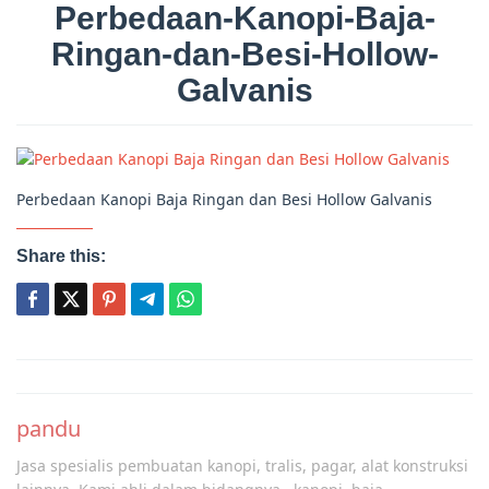
Perbedaan-Kanopi-Baja-
Ringan-dan-Besi-Hollow-
Galvanis
Perbedaan Kanopi Baja Ringan dan Besi Hollow Galvanis
Share this:
Post
navigation
pandu
Jasa spesialis pembuatan kanopi, tralis, pagar, alat konstruksi