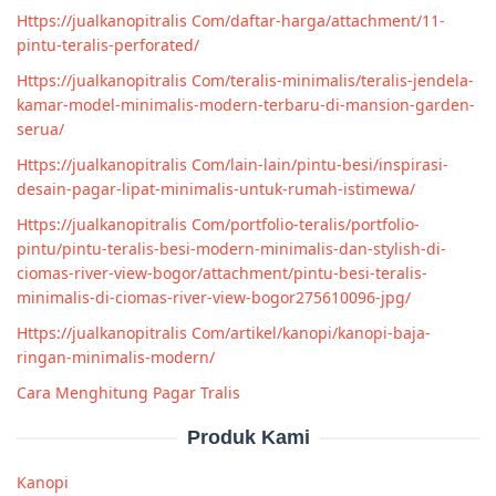
Https://jualkanopitralis Com/daftar-harga/attachment/11-
pintu-teralis-perforated/
Https://jualkanopitralis Com/teralis-minimalis/teralis-jendela-
kamar-model-minimalis-modern-terbaru-di-mansion-garden-
serua/
Https://jualkanopitralis Com/lain-lain/pintu-besi/inspirasi-
desain-pagar-lipat-minimalis-untuk-rumah-istimewa/
Https://jualkanopitralis Com/portfolio-teralis/portfolio-
pintu/pintu-teralis-besi-modern-minimalis-dan-stylish-di-
ciomas-river-view-bogor/attachment/pintu-besi-teralis-
minimalis-di-ciomas-river-view-bogor275610096-jpg/
Https://jualkanopitralis Com/artikel/kanopi/kanopi-baja-
ringan-minimalis-modern/
Cara Menghitung Pagar Tralis
Produk Kami
Kanopi