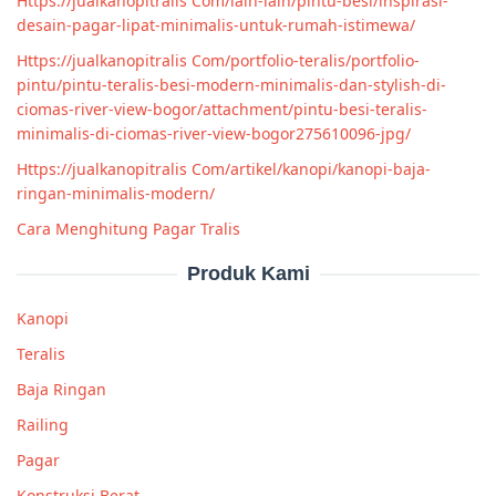
Https://jualkanopitralis Com/lain-lain/pintu-besi/inspirasi-
desain-pagar-lipat-minimalis-untuk-rumah-istimewa/
Https://jualkanopitralis Com/portfolio-teralis/portfolio-
pintu/pintu-teralis-besi-modern-minimalis-dan-stylish-di-
ciomas-river-view-bogor/attachment/pintu-besi-teralis-
minimalis-di-ciomas-river-view-bogor275610096-jpg/
Https://jualkanopitralis Com/artikel/kanopi/kanopi-baja-
ringan-minimalis-modern/
Cara Menghitung Pagar Tralis
Produk Kami
Kanopi
Teralis
Baja Ringan
Railing
Pagar
Konstruksi Berat