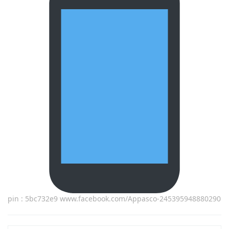
pin : 5bc732e9 www.facebook.com/Appasco-245395948880290