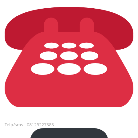
Telp/sms : 08125227383