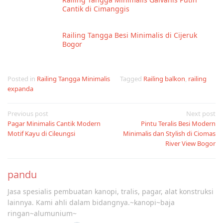
Cantik di Cimanggis
Railing Tangga Besi Minimalis di Cijeruk
Bogor
Posted in
Railing Tangga Minimalis
Tagged
Railing balkon
,
railing
expanda
Post
Previous post
Next post
Pagar Minimalis Cantik Modern
Pintu Teralis Besi Modern
navigation
Motif Kayu di Cileungsi
Minimalis dan Stylish di Ciomas
River View Bogor
pandu
Jasa spesialis pembuatan kanopi, tralis, pagar, alat konstruksi
lainnya. Kami ahli dalam bidangnya.~kanopi~baja
ringan~alumunium~