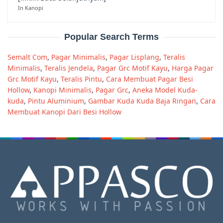
In Kanopi
Popular Search Terms
Semalt Com
,
Pagar Minimalis
,
Pagar Lisplang
,
Teralis
Minimalis
,
Teralis Jendela
,
Pagar Grc Motif Kayu
,
Harga Pagar
Grc Motif Kayu
,
Teralis Pintu
,
Cara Membuat Pagar Besi
Hollow
,
Kanopi Minimalis
,
Pagar Grc
,
Aneka Model Kuda-
kuda
,
Pintu Aluminium
,
Gambar Kuda Kuda Baja Ringan
,
Cara
Membuat Kanopi Dari Besi Hollow