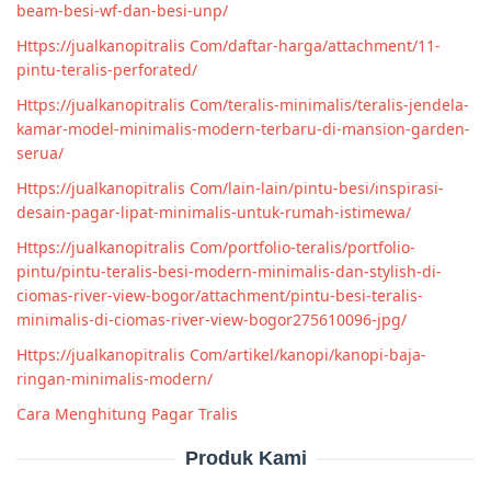
beam-besi-wf-dan-besi-unp/
Https://jualkanopitralis Com/daftar-harga/attachment/11-
pintu-teralis-perforated/
Https://jualkanopitralis Com/teralis-minimalis/teralis-jendela-
kamar-model-minimalis-modern-terbaru-di-mansion-garden-
serua/
Https://jualkanopitralis Com/lain-lain/pintu-besi/inspirasi-
desain-pagar-lipat-minimalis-untuk-rumah-istimewa/
Https://jualkanopitralis Com/portfolio-teralis/portfolio-
pintu/pintu-teralis-besi-modern-minimalis-dan-stylish-di-
ciomas-river-view-bogor/attachment/pintu-besi-teralis-
minimalis-di-ciomas-river-view-bogor275610096-jpg/
Https://jualkanopitralis Com/artikel/kanopi/kanopi-baja-
ringan-minimalis-modern/
Cara Menghitung Pagar Tralis
Produk Kami