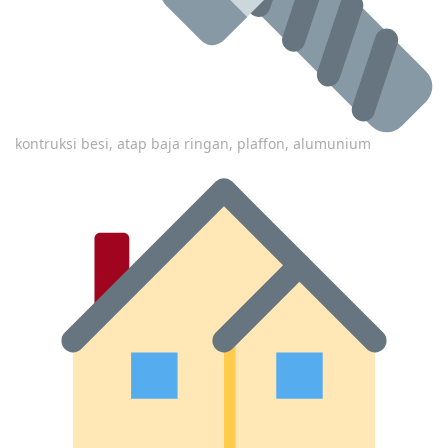
kontruksi besi, atap baja ringan, plaffon, alumunium