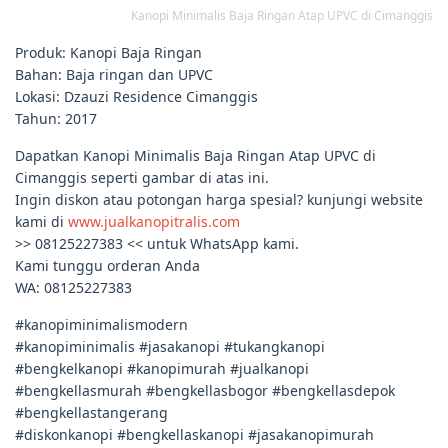
Kanopi Minimalis Baja Ringan Atap UPVC di Cimanggis
Produk: Kanopi Baja Ringan
Bahan: Baja ringan dan UPVC
Lokasi: Dzauzi Residence Cimanggis
Tahun: 2017
Dapatkan Kanopi Minimalis Baja Ringan Atap UPVC di
Cimanggis seperti gambar di atas ini.
Ingin diskon atau potongan harga spesial? kunjungi website
kami di
www.jualkanopitralis.com
>> 08125227383 << untuk WhatsApp kami.
Kami tunggu orderan Anda
WA: 08125227383
#kanopiminimalismodern
#kanopiminimalis #jasakanopi #tukangkanopi
#bengkelkanopi #kanopimurah #jualkanopi
#bengkellasmurah #bengkellasbogor #bengkellasdepok
#bengkellastangerang
#diskonkanopi #bengkellaskanopi #jasakanopimurah