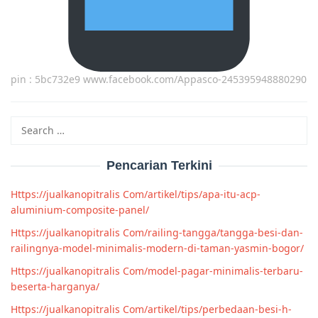
pin : 5bc732e9 www.facebook.com/Appasco-245395948880290
Search
for:
Pencarian Terkini
Https://jualkanopitralis Com/artikel/tips/apa-itu-acp-
aluminium-composite-panel/
Https://jualkanopitralis Com/railing-tangga/tangga-besi-dan-
railingnya-model-minimalis-modern-di-taman-yasmin-bogor/
Https://jualkanopitralis Com/model-pagar-minimalis-terbaru-
beserta-harganya/
Https://jualkanopitralis Com/artikel/tips/perbedaan-besi-h-