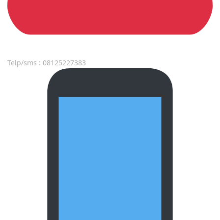
Telp/sms : 08125227383