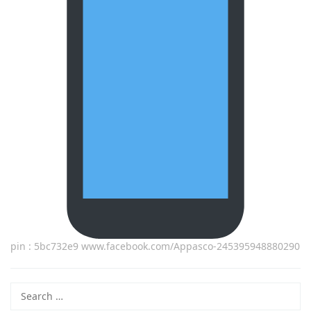
pin : 5bc732e9 www.facebook.com/Appasco-245395948880290
Search
for: