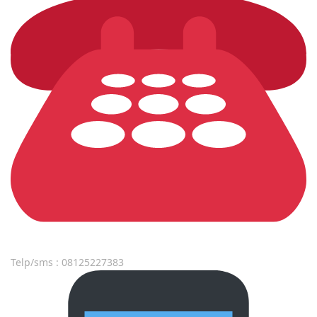
Telp/sms : 08125227383