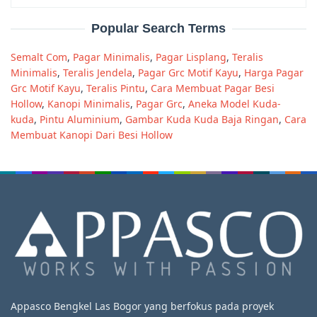
Popular Search Terms
Semalt Com
,
Pagar Minimalis
,
Pagar Lisplang
,
Teralis
Minimalis
,
Teralis Jendela
,
Pagar Grc Motif Kayu
,
Harga Pagar
Grc Motif Kayu
,
Teralis Pintu
,
Cara Membuat Pagar Besi
Hollow
,
Kanopi Minimalis
,
Pagar Grc
,
Aneka Model Kuda-
kuda
,
Pintu Aluminium
,
Gambar Kuda Kuda Baja Ringan
,
Cara
Membuat Kanopi Dari Besi Hollow
Appasco Bengkel Las Bogor yang berfokus pada proyek