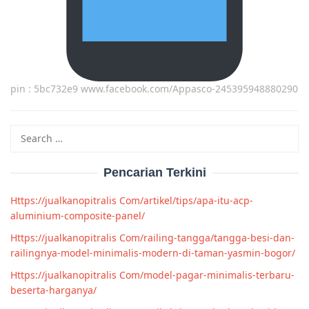
pin : 5bc732e9 www.facebook.com/Appasco-245395948880290
Search
for:
Pencarian Terkini
Https://jualkanopitralis Com/artikel/tips/apa-itu-acp-
aluminium-composite-panel/
Https://jualkanopitralis Com/railing-tangga/tangga-besi-dan-
railingnya-model-minimalis-modern-di-taman-yasmin-bogor/
Https://jualkanopitralis Com/model-pagar-minimalis-terbaru-
beserta-harganya/