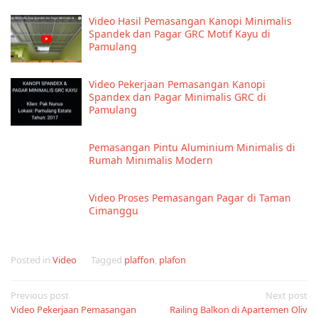
Video Hasil Pemasangan Kanopi Minimalis
Spandek dan Pagar GRC Motif Kayu di
Pamulang
Video Pekerjaan Pemasangan Kanopi
Spandex dan Pagar Minimalis GRC di
Pamulang
Pemasangan Pintu Aluminium Minimalis di
Rumah Minimalis Modern
Video Proses Pemasangan Pagar di Taman
Cimanggu
Posted in
Video
Tagged
plaffon
,
plafon
Post
Previous post
Next post
Video Pekerjaan Pemasangan
Railing Balkon di Apartemen Oliv
navigation