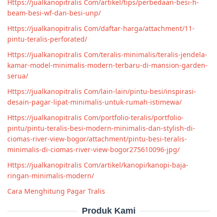
Https://jualkanopitralis Com/artikel/tips/perbedaan-besi-h-
beam-besi-wf-dan-besi-unp/
Https://jualkanopitralis Com/daftar-harga/attachment/11-
pintu-teralis-perforated/
Https://jualkanopitralis Com/teralis-minimalis/teralis-jendela-
kamar-model-minimalis-modern-terbaru-di-mansion-garden-
serua/
Https://jualkanopitralis Com/lain-lain/pintu-besi/inspirasi-
desain-pagar-lipat-minimalis-untuk-rumah-istimewa/
Https://jualkanopitralis Com/portfolio-teralis/portfolio-
pintu/pintu-teralis-besi-modern-minimalis-dan-stylish-di-
ciomas-river-view-bogor/attachment/pintu-besi-teralis-
minimalis-di-ciomas-river-view-bogor275610096-jpg/
Https://jualkanopitralis Com/artikel/kanopi/kanopi-baja-
ringan-minimalis-modern/
Cara Menghitung Pagar Tralis
Produk Kami