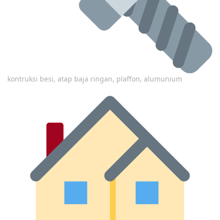
kontruksi besi, atap baja ringan, plaffon, alumunium