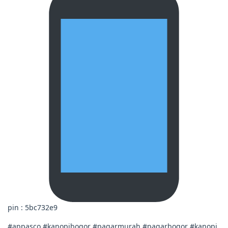
pin : 5bc732e9
#appasco #kanopibogor #pagarmurah #pagarbogor #kanopi