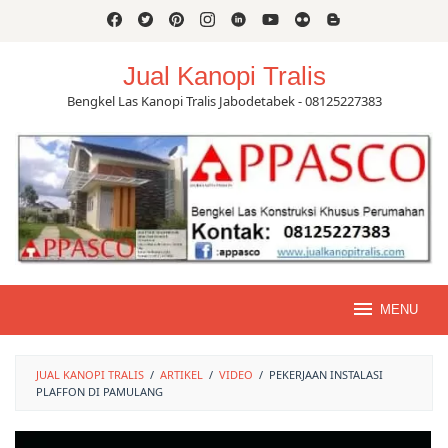
Skip
to
content
Jual Kanopi Tralis
Bengkel Las Kanopi Tralis Jabodetabek - 08125227383
MENU
JUAL KANOPI TRALIS
/
ARTIKEL
/
VIDEO
/
PEKERJAAN INSTALASI
PLAFFON DI PAMULANG