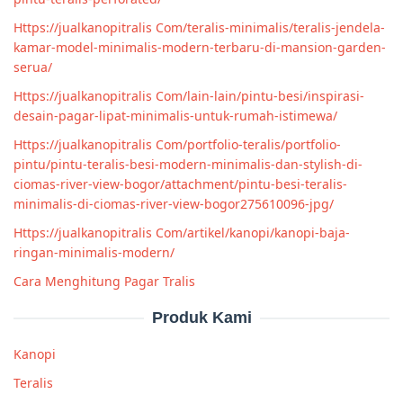
Https://jualkanopitralis Com/teralis-minimalis/teralis-jendela-
kamar-model-minimalis-modern-terbaru-di-mansion-garden-
serua/
Https://jualkanopitralis Com/lain-lain/pintu-besi/inspirasi-
desain-pagar-lipat-minimalis-untuk-rumah-istimewa/
Https://jualkanopitralis Com/portfolio-teralis/portfolio-
pintu/pintu-teralis-besi-modern-minimalis-dan-stylish-di-
ciomas-river-view-bogor/attachment/pintu-besi-teralis-
minimalis-di-ciomas-river-view-bogor275610096-jpg/
Https://jualkanopitralis Com/artikel/kanopi/kanopi-baja-
ringan-minimalis-modern/
Cara Menghitung Pagar Tralis
Produk Kami
Kanopi
Teralis