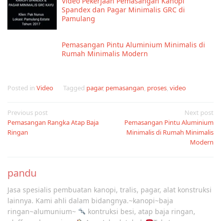
Video Pekerjaan Pemasangan Kanopi
Spandex dan Pagar Minimalis GRC di
Pamulang
Pemasangan Pintu Aluminium Minimalis di
Rumah Minimalis Modern
Posted in
Video
Tagged
pagar
,
pemasangan
,
proses
,
video
Post
Previous post
Next post
Pemasangan Rangka Atap Baja
Pemasangan Pintu Aluminium
navigation
Ringan
Minimalis di Rumah Minimalis
Modern
pandu
Jasa spesialis pembuatan kanopi, tralis, pagar, alat konstruksi
lainnya. Kami ahli dalam bidangnya.~kanopi~baja
ringan~alumunium~
kontruksi besi, atap baja ringan,