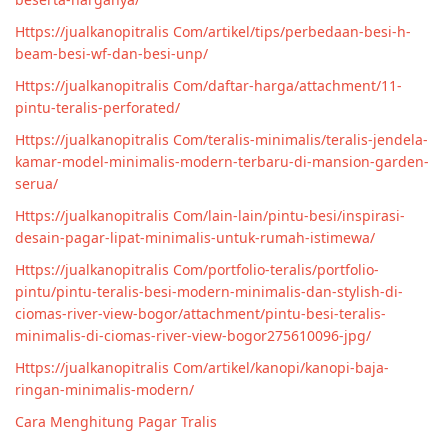
Https://jualkanopitralis Com/artikel/tips/perbedaan-besi-h-
beam-besi-wf-dan-besi-unp/
Https://jualkanopitralis Com/daftar-harga/attachment/11-
pintu-teralis-perforated/
Https://jualkanopitralis Com/teralis-minimalis/teralis-jendela-
kamar-model-minimalis-modern-terbaru-di-mansion-garden-
serua/
Https://jualkanopitralis Com/lain-lain/pintu-besi/inspirasi-
desain-pagar-lipat-minimalis-untuk-rumah-istimewa/
Https://jualkanopitralis Com/portfolio-teralis/portfolio-
pintu/pintu-teralis-besi-modern-minimalis-dan-stylish-di-
ciomas-river-view-bogor/attachment/pintu-besi-teralis-
minimalis-di-ciomas-river-view-bogor275610096-jpg/
Https://jualkanopitralis Com/artikel/kanopi/kanopi-baja-
ringan-minimalis-modern/
Cara Menghitung Pagar Tralis