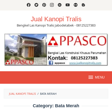
Skip
to
content
Jual Kanopi Tralis
Bengkel Las Kanopi Tralis Jabodetabek - 08125227383
MENU
JUAL KANOPI TRALIS
/
BATA MERAH
Category:
Bata Merah