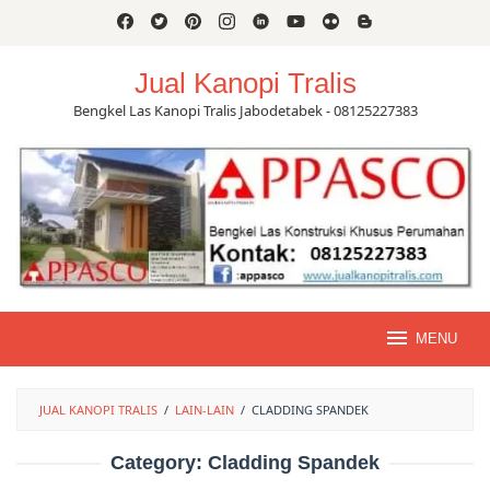
Skip
to
content
Jual Kanopi Tralis
Bengkel Las Kanopi Tralis Jabodetabek - 08125227383
MENU
JUAL KANOPI TRALIS
/
LAIN-LAIN
/
CLADDING SPANDEK
Category:
Cladding Spandek