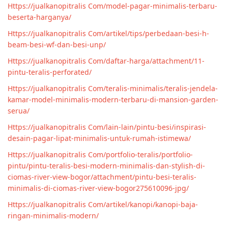
Https://jualkanopitralis Com/model-pagar-minimalis-terbaru-
beserta-harganya/
Https://jualkanopitralis Com/artikel/tips/perbedaan-besi-h-
beam-besi-wf-dan-besi-unp/
Https://jualkanopitralis Com/daftar-harga/attachment/11-
pintu-teralis-perforated/
Https://jualkanopitralis Com/teralis-minimalis/teralis-jendela-
kamar-model-minimalis-modern-terbaru-di-mansion-garden-
serua/
Https://jualkanopitralis Com/lain-lain/pintu-besi/inspirasi-
desain-pagar-lipat-minimalis-untuk-rumah-istimewa/
Https://jualkanopitralis Com/portfolio-teralis/portfolio-
pintu/pintu-teralis-besi-modern-minimalis-dan-stylish-di-
ciomas-river-view-bogor/attachment/pintu-besi-teralis-
minimalis-di-ciomas-river-view-bogor275610096-jpg/
Https://jualkanopitralis Com/artikel/kanopi/kanopi-baja-
ringan-minimalis-modern/