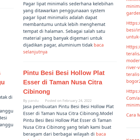
Pagar lipat minimalis sederhana kelebihan
minim
yang ditawarkan penggunaaan system
garde
pagar lipat minimalis adalah dapat
Https:
membantumu untuk lebih menghemat
besi/i
tempat di halaman. Sebagai salah satu
untuk
material yang banyak digemari untuk
dijadikan pagar, aluminium tidak
baca
Https:
selanjutnya
terali
modern
river-
s
Pintu Besi Besi Hollow Plat
terali
bogor
gu
Esser di Taman Nusa Citra
Cibinong
Https:
otak di
Com/ar
By
pandu
Posted on
February 24, 2022
minim
Jasa pembuatan Pintu Besi Besi Hollow Plat
imanggu
Esser di Taman Nusa Citra Cibinong.Model
Cara M
Besi
Pintu Besi Besi Hollow Plat Esser di Taman
imanggu
Nusa Citra Cibinong yang telah kami buat
beragam dari berbagai wilayah di
baca