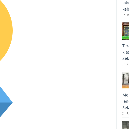
Jak
keb
In T
Ter
kla
Sel
In 
Mem
len
Sel
In R