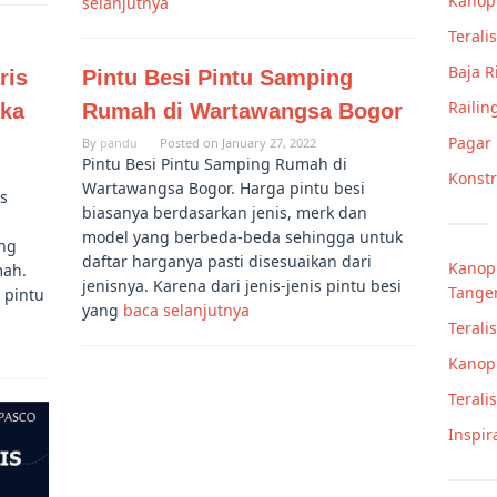
Kanop
selanjutnya
Teralis
Baja 
ris
Pintu Besi Pintu Samping
Railin
aka
Rumah di Wartawangsa Bogor
Pagar
By
pandu
Posted on
January 27, 2022
Pintu Besi Pintu Samping Rumah di
Konstr
Wartawangsa Bogor. Harga pintu besi
is
biasanya berdasarkan jenis, merk dan
model yang berbeda-beda sehingga untuk
ang
daftar harganya pasti disesuaikan dari
Kanopi
mah.
jenisnya. Karena dari jenis-jenis pintu besi
Tange
 pintu
yang
baca selanjutnya
Terali
Kanop
Terali
Inspir