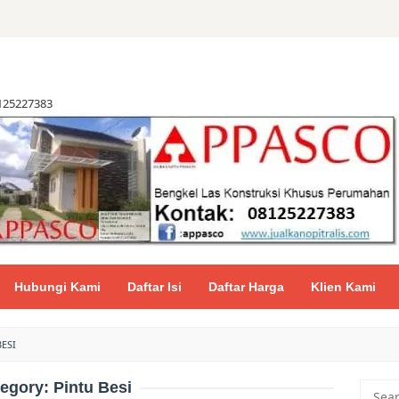
8125227383
Hubungi Kami
Daftar Isi
Daftar Harga
Klien Kami
BESI
tegory:
Pintu Besi
Searc