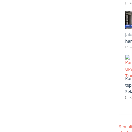
In 
Jak
han
In P
Kan
tep
Sel
In K
Semal