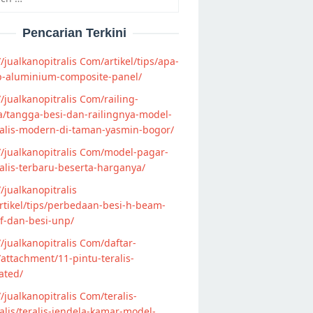
Pencarian Terkini
//jualkanopitralis Com/artikel/tips/apa-
p-aluminium-composite-panel/
//jualkanopitralis Com/railing-
/tangga-besi-dan-railingnya-model-
alis-modern-di-taman-yasmin-bogor/
//jualkanopitralis Com/model-pagar-
lis-terbaru-beserta-harganya/
//jualkanopitralis
tikel/tips/perbedaan-besi-h-beam-
f-dan-besi-unp/
//jualkanopitralis Com/daftar-
attachment/11-pintu-teralis-
ated/
//jualkanopitralis Com/teralis-
lis/teralis-jendela-kamar-model-