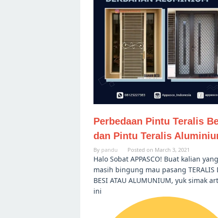
Perbedaan Pintu Teralis Be
dan Pintu Teralis Alumini
By
pandu
Posted on
March 3, 2021
Halo Sobat APPASCO! Buat kalian yan
masih bingung mau pasang TERALIS 
BESI ATAU ALUMUNIUM, yuk simak art
ini