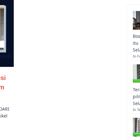
Bos
itu
Sel
In F
si
um
Ter
pil
g
Sel
DARI
In T
ikel