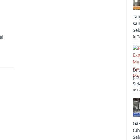
Tan
sal
Sel
ai
In T
Di 
per
Sel
In 
Gak
tuh
Sel