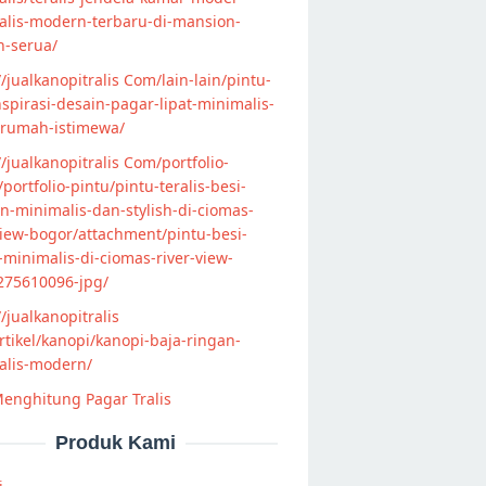
alis-modern-terbaru-di-mansion-
n-serua/
//jualkanopitralis Com/lain-lain/pintu-
nspirasi-desain-pagar-lipat-minimalis-
-rumah-istimewa/
//jualkanopitralis Com/portfolio-
s/portfolio-pintu/pintu-teralis-besi-
-minimalis-dan-stylish-di-ciomas-
view-bogor/attachment/pintu-besi-
s-minimalis-di-ciomas-river-view-
275610096-jpg/
//jualkanopitralis
tikel/kanopi/kanopi-baja-ringan-
alis-modern/
enghitung Pagar Tralis
Produk Kami