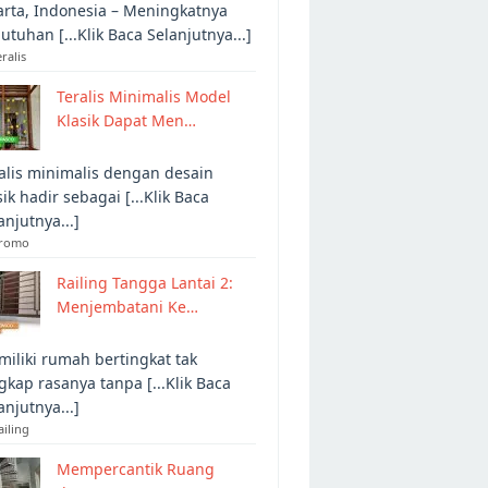
arta, Indonesia – Meningkatnya
utuhan [...Klik Baca Selanjutnya...]
eralis
Teralis Minimalis Model
Klasik Dapat Men…
alis minimalis dengan desain
sik hadir sebagai [...Klik Baca
anjutnya...]
Promo
Railing Tangga Lantai 2:
Menjembatani Ke…
iliki rumah bertingkat tak
gkap rasanya tanpa [...Klik Baca
anjutnya...]
ailing
Mempercantik Ruang