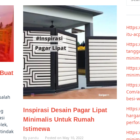
for:
Https:
itu-ac
Https:
tangga
minim
Https:
 Buat
minima
Https:
Com/ar
salah
besi-w
Https:
Inspirasi Desain Pagar Lipat
ng
harga/
asi
Minimalis Untuk Rumah
perfor
lek,
Istimewa
tindak
Https:
By
pandu
Posted on
May 10, 2022
minima