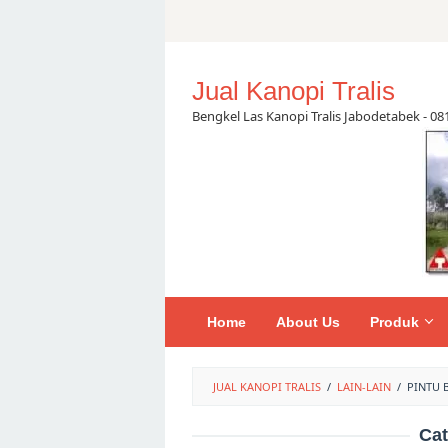
Skip
to
content
Jual Kanopi Tralis
Bengkel Las Kanopi Tralis Jabodetabek - 0
Home
About Us
Produk
JUAL KANOPI TRALIS
/
LAIN-LAIN
/
PINTU 
Ca