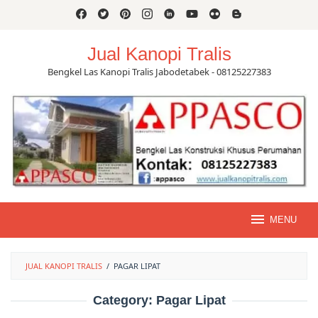
Skip
to
content
Jual Kanopi Tralis
Bengkel Las Kanopi Tralis Jabodetabek - 08125227383
MENU
JUAL KANOPI TRALIS
/
PAGAR LIPAT
Category:
Pagar Lipat