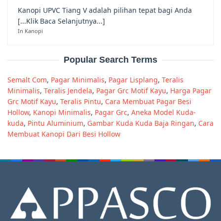
Kanopi UPVC Tiang V adalah pilihan tepat bagi Anda
[...Klik Baca Selanjutnya...]
In Kanopi
Popular Search Terms
Semalt Com
,
Pagar Minimalis
,
Pagar Lisplang
,
Teralis
Minimalis
,
Teralis Jendela
,
Pagar Grc Motif Kayu
,
Harga Pagar
Grc Motif Kayu
,
Teralis Pintu
,
Cara Membuat Pagar Besi
Hollow
,
Kanopi Minimalis
,
Pagar Grc
,
Aneka Model Kuda-
kuda
,
Pintu Aluminium
,
Gambar Kuda Kuda Baja Ringan
,
Cara
Membuat Kanopi Dari Besi Hollow