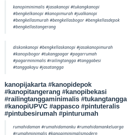
kanopiminimalis #jasakanopi #tukangkanopi
#bengkelkanopi #kanopimurah #jualkanopi
#bengkellasmurah #bengkellasbogor #bengkellasdepok
#bengkellastangerang
diskonkanopi #bengkellaskanopi #jasakanopimurah
#kanopibogor #tukangpagar #pagarrumah
#pagarminimalis #railingtangga #tanggabesi
#tanggakayu #jasatangga
kanopijakarta #kanopidepok
#kanopitangerang #kanopibekasi
#railingtanggaminimalis #tukangtangga
#kanopiUPVC #appasco #pintuteralis
#pintubesirumah #pinturumah
rumahidaman #rumahidamanku #rumahidamankeluarga
#rumahminimalis #kanopiminimalismodern