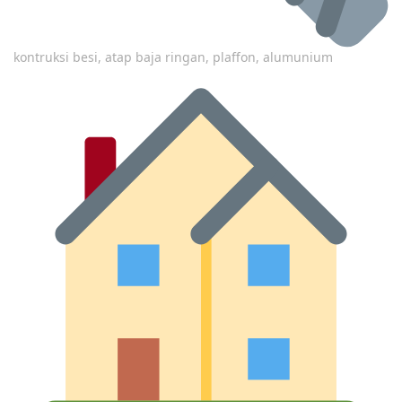
kontruksi besi, atap baja ringan, plaffon, alumunium