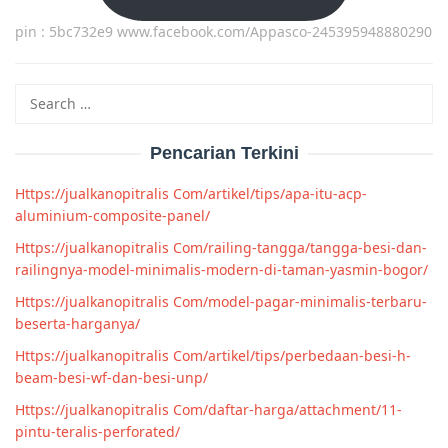
pin : 5bc732e9 www.facebook.com/Appasco-245395948880290
Search
for:
Pencarian Terkini
Https://jualkanopitralis Com/artikel/tips/apa-itu-acp-
aluminium-composite-panel/
Https://jualkanopitralis Com/railing-tangga/tangga-besi-dan-
railingnya-model-minimalis-modern-di-taman-yasmin-bogor/
Https://jualkanopitralis Com/model-pagar-minimalis-terbaru-
beserta-harganya/
Https://jualkanopitralis Com/artikel/tips/perbedaan-besi-h-
beam-besi-wf-dan-besi-unp/
Https://jualkanopitralis Com/daftar-harga/attachment/11-
pintu-teralis-perforated/