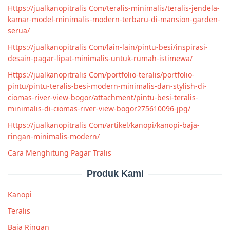
Https://jualkanopitralis Com/teralis-minimalis/teralis-jendela-
kamar-model-minimalis-modern-terbaru-di-mansion-garden-
serua/
Https://jualkanopitralis Com/lain-lain/pintu-besi/inspirasi-
desain-pagar-lipat-minimalis-untuk-rumah-istimewa/
Https://jualkanopitralis Com/portfolio-teralis/portfolio-
pintu/pintu-teralis-besi-modern-minimalis-dan-stylish-di-
ciomas-river-view-bogor/attachment/pintu-besi-teralis-
minimalis-di-ciomas-river-view-bogor275610096-jpg/
Https://jualkanopitralis Com/artikel/kanopi/kanopi-baja-
ringan-minimalis-modern/
Cara Menghitung Pagar Tralis
Produk Kami
Kanopi
Teralis
Baja Ringan