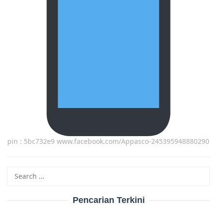
pin : 5bc732e9 www.facebook.com/Appasco-245395948880290
Search
for:
Pencarian Terkini