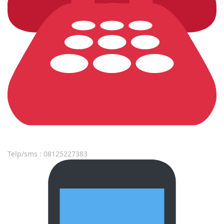
Telp/sms : 08125227383