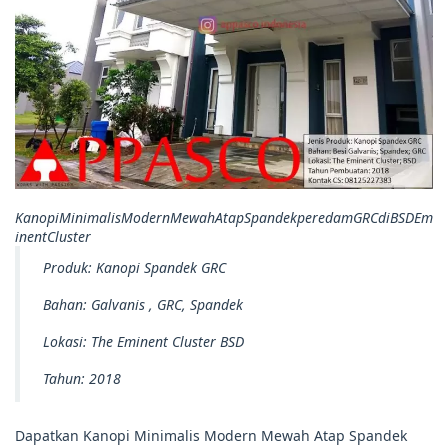
K a n o p i M i n i m a l i s M o d e r n M e w a h A t a p S p a n d ek p e r e d a m G R C d i B S D E m
i n e n t C l u s t e r
Produk: Kanopi Spandek GRC
Bahan: Galvanis , GRC, Spandek
Lokasi: The Eminent Cluster BSD
Tahun: 2018
Dapatkan Kanopi Minimalis Modern Mewah Atap Spandek