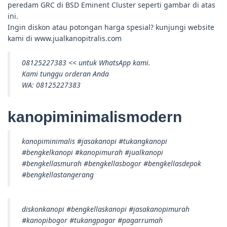
peredam GRC di BSD Eminent Cluster seperti gambar di atas
ini.
Ingin diskon atau potongan harga spesial? kunjungi website
kami di www.jualkanopitralis.com
08125227383 << untuk WhatsApp kami.
Kami tunggu orderan Anda
WA: 08125227383
kanopiminimalismodern
kanopiminimalis #jasakanopi #tukangkanopi
#bengkelkanopi #kanopimurah #jualkanopi
#bengkellasmurah #bengkellasbogor #bengkellasdepok
#bengkellastangerang
diskonkanopi #bengkellaskanopi #jasakanopimurah
#kanopibogor #tukangpagar #pagarrumah