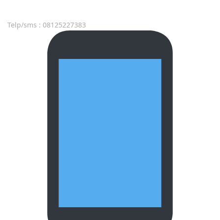
Telp/sms : 08125227383