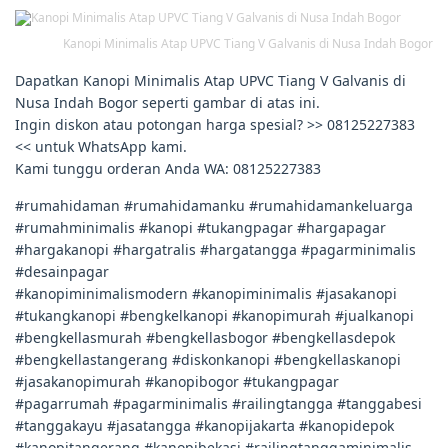
Kanopi Minimalis Atap UPVC Tiang V Galvanis di Nusa Indah Bogor
Dapatkan Kanopi Minimalis Atap UPVC Tiang V Galvanis di
Nusa Indah Bogor seperti gambar di atas ini.
Ingin diskon atau potongan harga spesial? >> 08125227383
<< untuk WhatsApp kami.
Kami tunggu orderan Anda WA: 08125227383
#rumahidaman #rumahidamanku #rumahidamankeluarga
#rumahminimalis #kanopi #tukangpagar #hargapagar
#hargakanopi #hargatralis #hargatangga #pagarminimalis
#desainpagar
#kanopiminimalismodern #kanopiminimalis #jasakanopi
#tukangkanopi #bengkelkanopi #kanopimurah #jualkanopi
#bengkellasmurah #bengkellasbogor #bengkellasdepok
#bengkellastangerang #diskonkanopi #bengkellaskanopi
#jasakanopimurah #kanopibogor #tukangpagar
#pagarrumah #pagarminimalis #railingtangga #tanggabesi
#tanggakayu #jasatangga #kanopijakarta #kanopidepok
#kanopitangerang #kanopibekasi #railingtanggaminimalis