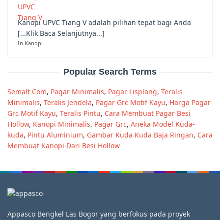
Kanopi UPVC Tiang V adalah pilihan tepat bagi Anda
[...Klik Baca Selanjutnya...]
In Kanopi
Popular Search Terms
Semalt Com
,
Pagar Minimalis
,
Pagar Lisplang
,
Teralis
Minimalis
,
Teralis Jendela
,
Pagar Grc Motif Kayu
,
Harga Pagar
Grc Motif Kayu
,
Teralis Pintu
,
Cara Membuat Pagar Besi
Hollow
,
Kanopi Minimalis
,
Pagar Grc
,
Aneka Model Kuda-
kuda
,
Pintu Aluminium
,
Gambar Kuda Kuda Baja Ringan
,
Cara
Membuat Kanopi Dari Besi Hollow
Appasco Bengkel Las Bogor yang berfokus pada proyek