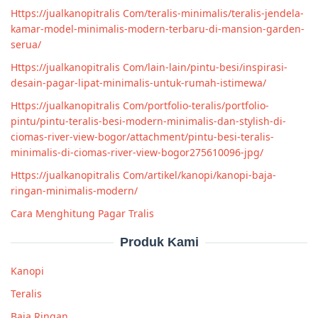
Https://jualkanopitralis Com/teralis-minimalis/teralis-jendela-
kamar-model-minimalis-modern-terbaru-di-mansion-garden-
serua/
Https://jualkanopitralis Com/lain-lain/pintu-besi/inspirasi-
desain-pagar-lipat-minimalis-untuk-rumah-istimewa/
Https://jualkanopitralis Com/portfolio-teralis/portfolio-
pintu/pintu-teralis-besi-modern-minimalis-dan-stylish-di-
ciomas-river-view-bogor/attachment/pintu-besi-teralis-
minimalis-di-ciomas-river-view-bogor275610096-jpg/
Https://jualkanopitralis Com/artikel/kanopi/kanopi-baja-
ringan-minimalis-modern/
Cara Menghitung Pagar Tralis
Produk Kami
Kanopi
Teralis
Baja Ringan