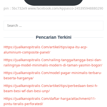
pin : 5bc732e9 www.facebook.com/Appasco-245395948880290
Search
for:
Pencarian Terkini
Https://jualkanopitralis Com/artikel/tips/apa-itu-acp-
aluminium-composite-panel/
Https://jualkanopitralis Com/railing-tangga/tangga-besi-dan-
railingnya-model-minimalis-modern-di-taman-yasmin-bogor/
Https://jualkanopitralis Com/model-pagar-minimalis-terbaru-
beserta-harganya/
Https://jualkanopitralis Com/artikel/tips/perbedaan-besi-h-
beam-besi-wf-dan-besi-unp/
Https://jualkanopitralis Com/daftar-harga/attachment/11-
pintu-teralis-perforated/