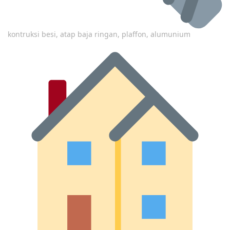
kontruksi besi, atap baja ringan, plaffon, alumunium