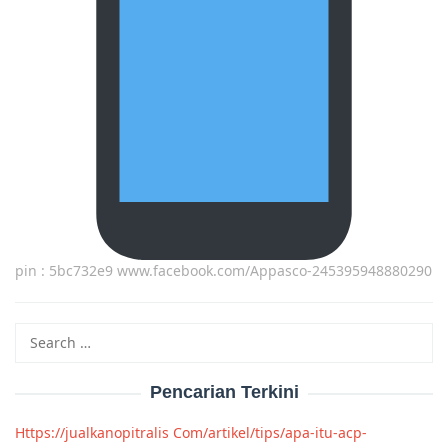
pin : 5bc732e9 www.facebook.com/Appasco-245395948880290
Search
for:
Pencarian Terkini
Https://jualkanopitralis Com/artikel/tips/apa-itu-acp-