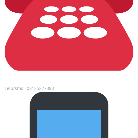
Telp/sms : 08125227383