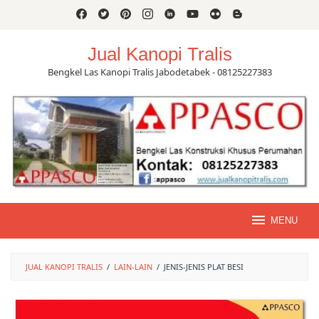
Skip
to
content
Jual Kanopi Tralis
Bengkel Las Kanopi Tralis Jabodetabek - 08125227383
MENU
JUAL KANOPI TRALIS
/
LAIN-LAIN
/
JENIS-JENIS PLAT BESI