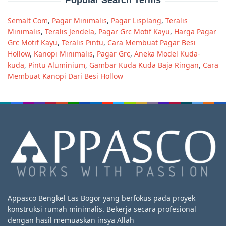
Popular Search Terms
Semalt Com
,
Pagar Minimalis
,
Pagar Lisplang
,
Teralis
Minimalis
,
Teralis Jendela
,
Pagar Grc Motif Kayu
,
Harga Pagar
Grc Motif Kayu
,
Teralis Pintu
,
Cara Membuat Pagar Besi
Hollow
,
Kanopi Minimalis
,
Pagar Grc
,
Aneka Model Kuda-
kuda
,
Pintu Aluminium
,
Gambar Kuda Kuda Baja Ringan
,
Cara
Membuat Kanopi Dari Besi Hollow
Appasco Bengkel Las Bogor yang berfokus pada proyek
konstruksi rumah minimalis. Bekerja secara profesional
dengan hasil memuaskan insya Allah