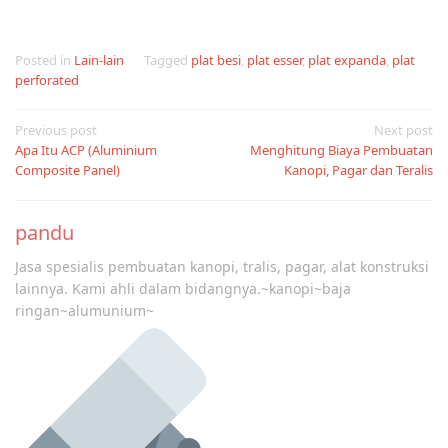
Posted in
Lain-lain
Tagged
plat besi
,
plat esser
,
plat expanda
,
plat
perforated
Post
Previous post
Next post
Apa Itu ACP (Aluminium
Menghitung Biaya Pembuatan
navigation
Composite Panel)
Kanopi, Pagar dan Teralis
pandu
Jasa spesialis pembuatan kanopi, tralis, pagar, alat konstruksi
lainnya. Kami ahli dalam bidangnya.~kanopi~baja
ringan~alumunium~