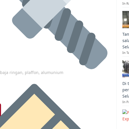
In R
Tan
sal
Sel
In T
p baja ringan, plaffon, alumunium
Di 
per
Sel
In 