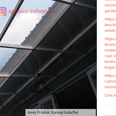
minim
garde
Https:
besi/i
untuk
Https:
terali
modern
river-
terali
bogor
Https:
Com/ar
minim
Cara M