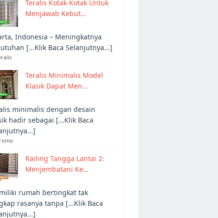
Teralis Kotak-Kotak Untuk
Menjawab Kebut…
arta, Indonesia – Meningkatnya
utuhan [...Klik Baca Selanjutnya...]
eralis
Teralis Minimalis Model
Klasik Dapat Men…
alis minimalis dengan desain
sik hadir sebagai [...Klik Baca
anjutnya...]
Promo
Railing Tangga Lantai 2:
Menjembatani Ke…
iliki rumah bertingkat tak
gkap rasanya tanpa [...Klik Baca
anjutnya...]