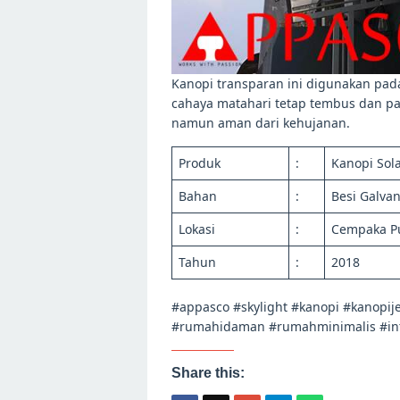
Kanopi transparan ini digunakan pada
cahaya matahari tetap tembus dan pa
namun aman dari kehujanan.
Produk
:
Kanopi Sola
Bahan
:
Besi Galvan
Lokasi
:
Cempaka Pu
Tahun
:
2018
#appasco #skylight #kanopi #kanopi
#rumahidaman #rumahminimalis #int
Share this: