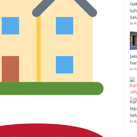
Gak
tuh
Sel
In 
Jak
han
In P
Kan
tep
Sel
In K