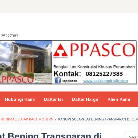
8125227383
Hubungi Kami
Daftar Isi
Daftar Harga
Klien Kami
 MINIMALIS ATAP KACA MODERN
/
KANOPI SOLARFLAT BENING TRANSPARAN DI CE
at Bening Transparan di
Searc