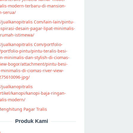
alis-modern-terbaru-di-mansion-
n-serua/
//jualkanopitralis Com/lain-lain/pintu-
nspirasi-desain-pagar-lipat-minimalis-
-rumah-istimewa/
//jualkanopitralis Com/portfolio-
s/portfolio-pintu/pintu-teralis-besi-
-minimalis-dan-stylish-di-ciomas-
view-bogor/attachment/pintu-besi-
s-minimalis-di-ciomas-river-view-
275610096-jpg/
//jualkanopitralis
tikel/kanopi/kanopi-baja-ringan-
alis-modern/
enghitung Pagar Tralis
Produk Kami