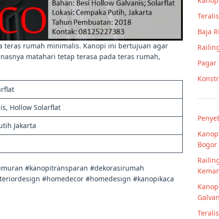
Kanop
Teralis
Baja 
 teras rumah minimalis. Kanopi ini bertujuan agar
Railin
nasnya matahari tetap terasa pada teras rumah,
Pagar
Konstr
rflat
is, Hollow Solarflat
Penye
tih Jakarta
Kanop
Bogor
Railin
jemuran #kanopitransparan #dekorasirumah
Keman
eriordesign #homedecor #homedesign #kanopikaca
Kanopi
Galvan
Terali