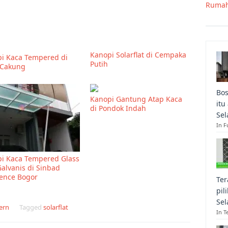
Rumah
Kanopi Solarflat di Cempaka
i Kaca Tempered di
Putih
 Cakung
Bos
Kanopi Gantung Atap Kaca
itu
di Pondok Indah
Sel
In F
i Kaca Tempered Glass
Galvanis di Sinbad
ence Bogor
Ter
pil
Sel
ern
Tagged
solarflat
In T