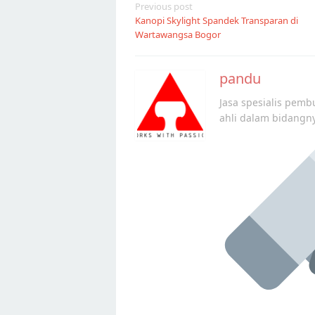
Post
Previous post
Kanopi Skylight Spandek Transparan di
navigation
Wartawangsa Bogor
pandu
Jasa spesialis pembu
ahli dalam bidangn