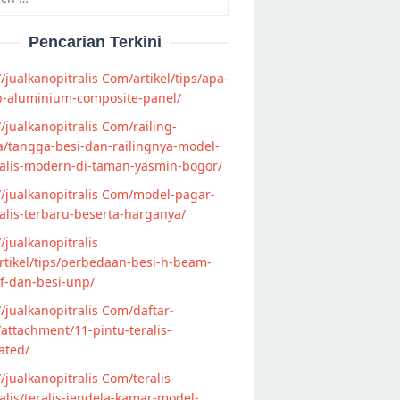
Pencarian Terkini
//jualkanopitralis Com/artikel/tips/apa-
p-aluminium-composite-panel/
//jualkanopitralis Com/railing-
/tangga-besi-dan-railingnya-model-
alis-modern-di-taman-yasmin-bogor/
//jualkanopitralis Com/model-pagar-
lis-terbaru-beserta-harganya/
//jualkanopitralis
tikel/tips/perbedaan-besi-h-beam-
f-dan-besi-unp/
//jualkanopitralis Com/daftar-
attachment/11-pintu-teralis-
ated/
//jualkanopitralis Com/teralis-
lis/teralis-jendela-kamar-model-