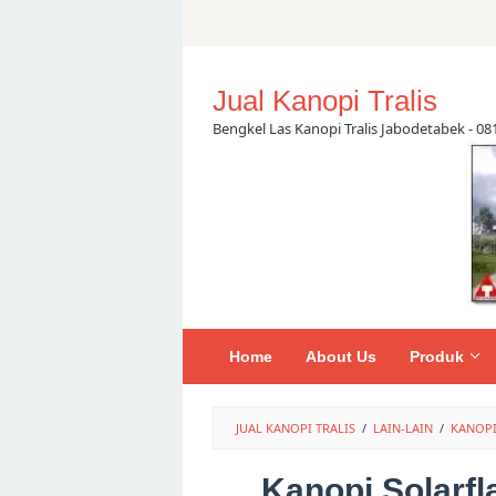
Skip
to
content
Jual Kanopi Tralis
Bengkel Las Kanopi Tralis Jabodetabek - 0
Home
About Us
Produk
JUAL KANOPI TRALIS
/
LAIN-LAIN
/
KANOPI
Kanopi Solarfl