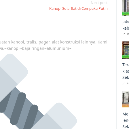
Next post
Kanopi Solarflat di Cempaka Putih
Jak
keb
In T
atan kanopi, tralis, pagar, alat konstruksi lainnya. Kami
ya.~kanopi~baja ringan~alumunium~
Ter
kla
Sel
In 
Mem
len
Sel