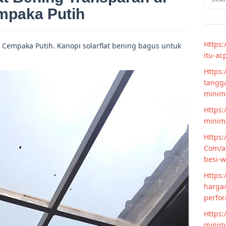
for:
mpaka Putih
Https:
i Cempaka Putih. Kanopi solarflat bening bagus untuk
itu-ac
Https:
tangga
minim
Https:
minima
Https:
Com/ar
besi-w
Https:
harga/
perfor
Https:
minima