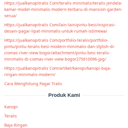
Https://jualkanopitralis Com/teralis-minimalis/teralis-jendela-
kamar-model-minimalis-modern-terbaru-di-mansion-garden-
serua/
Https://jualkanopitralis Com/lain-lain/pintu-besi/inspirasi-
desain-pagar-lipat-minimalis-untuk-rumah-istimewa/
Https://jualkanopitralis Com/portfolio-teralis/portfolio-
pintu/pintu-teralis-besi-modern-minimalis-dan-stylish-di-
ciomas-river-view-bogor/attachment/pintu-besi-teralis-
minimalis-di-ciomas-river-view-bogor275610096-jpg/
Https://jualkanopitralis Com/artikel/kanopi/kanopi-baja-
ringan-minimalis-modern/
Cara Menghitung Pagar Tralis
Produk Kami
Kanopi
Teralis
Baja Ringan