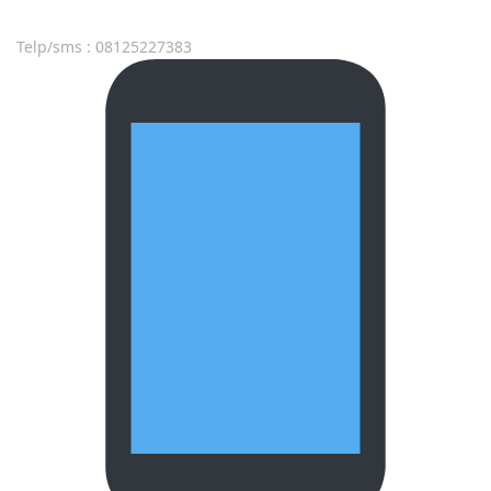
Telp/sms : 08125227383