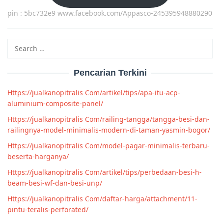
pin : 5bc732e9 www.facebook.com/Appasco-245395948880290
Search
for:
Pencarian Terkini
Https://jualkanopitralis Com/artikel/tips/apa-itu-acp-
aluminium-composite-panel/
Https://jualkanopitralis Com/railing-tangga/tangga-besi-dan-
railingnya-model-minimalis-modern-di-taman-yasmin-bogor/
Https://jualkanopitralis Com/model-pagar-minimalis-terbaru-
beserta-harganya/
Https://jualkanopitralis Com/artikel/tips/perbedaan-besi-h-
beam-besi-wf-dan-besi-unp/
Https://jualkanopitralis Com/daftar-harga/attachment/11-
pintu-teralis-perforated/