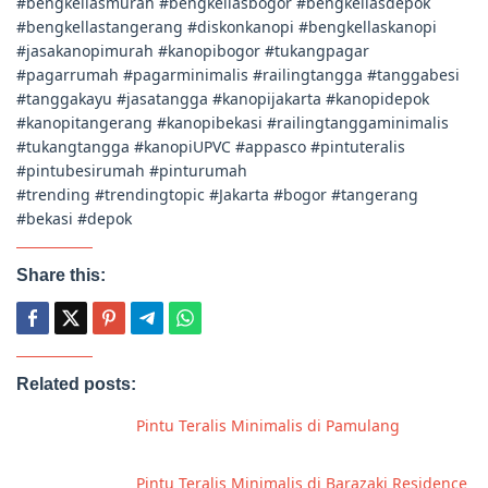
#bengkellasmurah #bengkellasbogor #bengkellasdepok
#bengkellastangerang #diskonkanopi #bengkellaskanopi
#jasakanopimurah #kanopibogor #tukangpagar
#pagarrumah #pagarminimalis #railingtangga #tanggabesi
#tanggakayu #jasatangga #kanopijakarta #kanopidepok
#kanopitangerang #kanopibekasi #railingtanggaminimalis
#tukangtangga #kanopiUPVC #appasco #pintuteralis
#pintubesirumah #pinturumah
#trending #trendingtopic #Jakarta #bogor #tangerang
#bekasi #depok
Share this:
Related posts:
Pintu Teralis Minimalis di Pamulang
Pintu Teralis Minimalis di Barazaki Residence