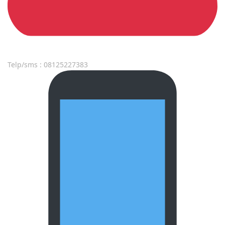
Telp/sms : 08125227383