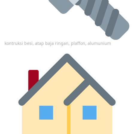
kontruksi besi, atap baja ringan, plaffon, alumunium