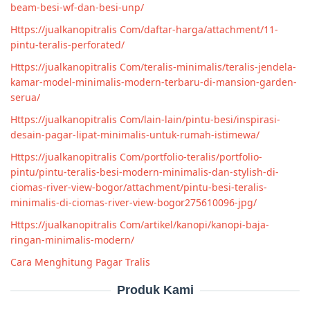
beam-besi-wf-dan-besi-unp/
Https://jualkanopitralis Com/daftar-harga/attachment/11-
pintu-teralis-perforated/
Https://jualkanopitralis Com/teralis-minimalis/teralis-jendela-
kamar-model-minimalis-modern-terbaru-di-mansion-garden-
serua/
Https://jualkanopitralis Com/lain-lain/pintu-besi/inspirasi-
desain-pagar-lipat-minimalis-untuk-rumah-istimewa/
Https://jualkanopitralis Com/portfolio-teralis/portfolio-
pintu/pintu-teralis-besi-modern-minimalis-dan-stylish-di-
ciomas-river-view-bogor/attachment/pintu-besi-teralis-
minimalis-di-ciomas-river-view-bogor275610096-jpg/
Https://jualkanopitralis Com/artikel/kanopi/kanopi-baja-
ringan-minimalis-modern/
Cara Menghitung Pagar Tralis
Produk Kami