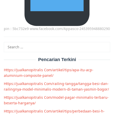
pin : 5bc732e9 www.facebook.com/Appasco-245395948880290
Search
for:
Pencarian Terkini
Https://jualkanopitralis Com/artikel/tips/apa-itu-acp-
aluminium-composite-panel/
Https://jualkanopitralis Com/railing-tangga/tangga-besi-dan-
railingnya-model-minimalis-modern-di-taman-yasmin-bogor/
Https://jualkanopitralis Com/model-pagar-minimalis-terbaru-
beserta-harganya/
Https://jualkanopitralis Com/artikel/tips/perbedaan-besi-h-