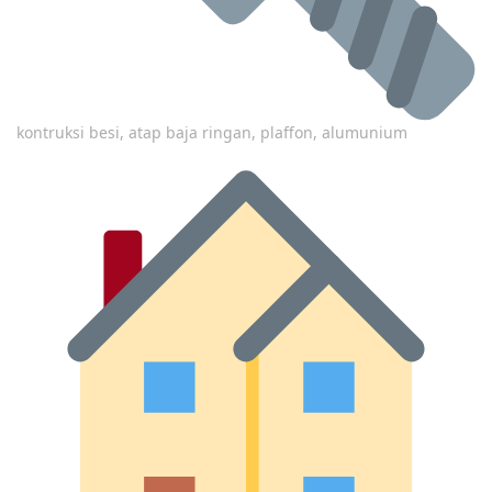
kontruksi besi, atap baja ringan, plaffon, alumunium