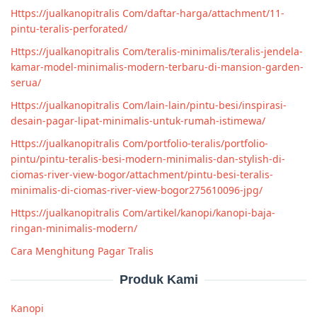
Https://jualkanopitralis Com/daftar-harga/attachment/11-
pintu-teralis-perforated/
Https://jualkanopitralis Com/teralis-minimalis/teralis-jendela-
kamar-model-minimalis-modern-terbaru-di-mansion-garden-
serua/
Https://jualkanopitralis Com/lain-lain/pintu-besi/inspirasi-
desain-pagar-lipat-minimalis-untuk-rumah-istimewa/
Https://jualkanopitralis Com/portfolio-teralis/portfolio-
pintu/pintu-teralis-besi-modern-minimalis-dan-stylish-di-
ciomas-river-view-bogor/attachment/pintu-besi-teralis-
minimalis-di-ciomas-river-view-bogor275610096-jpg/
Https://jualkanopitralis Com/artikel/kanopi/kanopi-baja-
ringan-minimalis-modern/
Cara Menghitung Pagar Tralis
Produk Kami
Kanopi