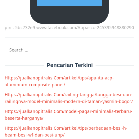
pin : 5bc732e9 www.facebook.com/Appasco-245395948880290
Search
for:
Pencarian Terkini
Https://jualkanopitralis Com/artikel/tips/apa-itu-acp-
aluminium-composite-panel/
Https://jualkanopitralis Com/railing-tangga/tangga-besi-dan-
railingnya-model-minimalis-modern-di-taman-yasmin-bogor/
Https://jualkanopitralis Com/model-pagar-minimalis-terbaru-
beserta-harganya/
Https://jualkanopitralis Com/artikel/tips/perbedaan-besi-h-
beam-besi-wf-dan-besi-unp/