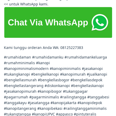
<< untuk WhatsApp kami.
Kami tunggu orderan Anda WA: 08125227383
#rumahidaman #rumahidamanku #rumahidamankeluarga
#rumahminimalis #kanopi
#kanopiminimalismodern #kanopiminimalis #jasakanopi
#tukangkanopi #bengkelkanopi #kanopimurah #jualkanopi
#bengkellasmurah #bengkellasbogor #bengkellasdepok
#bengkellastangerang #diskonkanopi #bengkellaskanopi
#jasakanopimurah #kanopibogor #tukangpagar
#pagarrumah #pagarminimalis #railingtangga #tanggabesi
#tanggakayu #jasatangga #kanopijakarta #kanopidepok
#kanopitangerang #kanopibekasi #railingtanggaminimalis
#tukangtangga #kanopiUPVC #appasco #pintuteralis