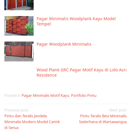
Pagar Minimalis Woodplank Kayu Model
Tempel
Pagar Woodplank Minimalis
Wood Plank GRC Pagar Motif Kayu di Lido Asri
Residence
Posted in
Pagar Minimalis Motif Kayu
,
Portfolio Pintu
Post
Previous post
Next post
Pintu dan Teralis Jendela
Pintu Teralis Besi Minimalis
navigation
Minimalis Modern Model Cantik
Sederhana di Wartawangsa
di Serua