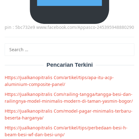
pin : 5bc732e9 www.facebook.com/Appasco-245395948880290
Search
for:
Pencarian Terkini
Https://jualkanopitralis Com/artikel/tips/apa-itu-acp-
aluminium-composite-panel/
Https://jualkanopitralis Com/railing-tangga/tangga-besi-dan-
railingnya-model-minimalis-modern-di-taman-yasmin-bogor/
Https://jualkanopitralis Com/model-pagar-minimalis-terbaru-
beserta-harganya/
Https://jualkanopitralis Com/artikel/tips/perbedaan-besi-h-
beam-besi-wf-dan-besi-unp/