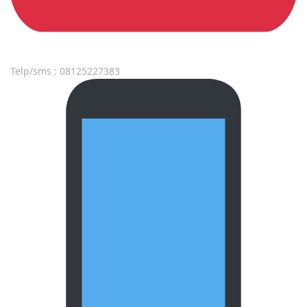
Telp/sms : 08125227383