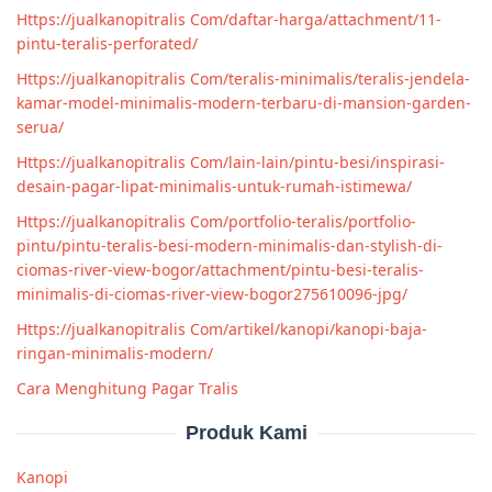
Https://jualkanopitralis Com/daftar-harga/attachment/11-
pintu-teralis-perforated/
Https://jualkanopitralis Com/teralis-minimalis/teralis-jendela-
kamar-model-minimalis-modern-terbaru-di-mansion-garden-
serua/
Https://jualkanopitralis Com/lain-lain/pintu-besi/inspirasi-
desain-pagar-lipat-minimalis-untuk-rumah-istimewa/
Https://jualkanopitralis Com/portfolio-teralis/portfolio-
pintu/pintu-teralis-besi-modern-minimalis-dan-stylish-di-
ciomas-river-view-bogor/attachment/pintu-besi-teralis-
minimalis-di-ciomas-river-view-bogor275610096-jpg/
Https://jualkanopitralis Com/artikel/kanopi/kanopi-baja-
ringan-minimalis-modern/
Cara Menghitung Pagar Tralis
Produk Kami
Kanopi