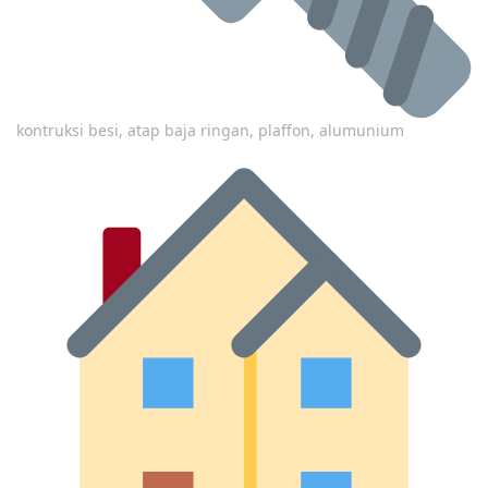
kontruksi besi, atap baja ringan, plaffon, alumunium