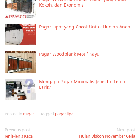
Kokoh, dan Ekonomis
Pagar Lipat yang Cocok Untuk Hunian Anda
Pagar Woodplank Motif Kayu
Mengapa Pagar Minimalis Jenis Ini Lebih
Laris?
Posted in
Pagar
Tagged
pagar lipat
Post
Previous post
Next post
Jenis-jenis Kaca
Hujan Diskon November Ceria
navigation