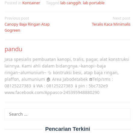
Posted in
Kontainer
Tagged
lab canggih
,
lab portable
Post
Previous post
Next post
Canopy Baja Ringan Atap
Teralis Kaca Minimalis
navigation
Gogreen
pandu
Jasa spesialis pembuatan kanopi, tralis, pagar, alat konstruksi
lainnya. Kami ahli dalam bidangnya.~kanopi~baja
ringan~alumunium~ 🔩 kontruksi besi, atap baja ringan,
plaffon, alumunium 🏠 Area Jabodetabek ☎️Telp/sms :
08125227383 📱WA : 08125227383 📱pin : 5bc732e9
www.facebook.com/Appasco-245395948880290
Search
for:
Pencarian Terkini