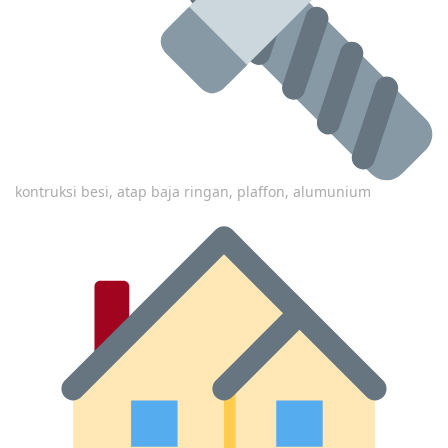
kontruksi besi, atap baja ringan, plaffon, alumunium