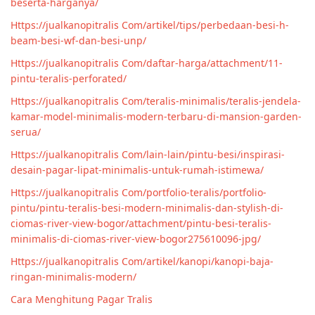
beserta-harganya/
Https://jualkanopitralis Com/artikel/tips/perbedaan-besi-h-
beam-besi-wf-dan-besi-unp/
Https://jualkanopitralis Com/daftar-harga/attachment/11-
pintu-teralis-perforated/
Https://jualkanopitralis Com/teralis-minimalis/teralis-jendela-
kamar-model-minimalis-modern-terbaru-di-mansion-garden-
serua/
Https://jualkanopitralis Com/lain-lain/pintu-besi/inspirasi-
desain-pagar-lipat-minimalis-untuk-rumah-istimewa/
Https://jualkanopitralis Com/portfolio-teralis/portfolio-
pintu/pintu-teralis-besi-modern-minimalis-dan-stylish-di-
ciomas-river-view-bogor/attachment/pintu-besi-teralis-
minimalis-di-ciomas-river-view-bogor275610096-jpg/
Https://jualkanopitralis Com/artikel/kanopi/kanopi-baja-
ringan-minimalis-modern/
Cara Menghitung Pagar Tralis