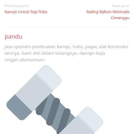
Post
Previous post
Next post
Kanopi Untuk Topi Toko
Railing Balkon Minimalis
navigation
Cimanggu
pandu
Jasa spesialis pembuatan kanopi, tralis, pagar, alat konstruksi
lainnya. Kami ahli dalam bidangnya.~kanopi~baja
ringan~alumunium~