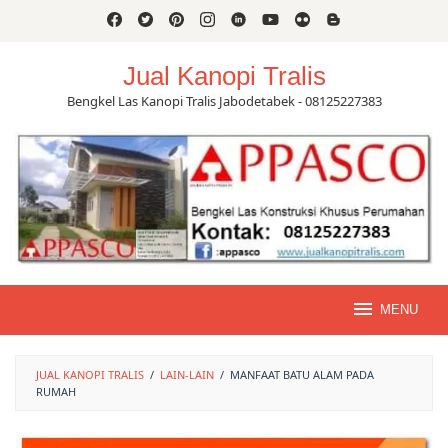
Skip
to
content
Jual Kanopi Tralis
Bengkel Las Kanopi Tralis Jabodetabek - 08125227383
MENU
JUAL KANOPI TRALIS
/
LAIN-LAIN
/
MANFAAT BATU ALAM PADA
RUMAH