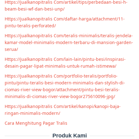
Https://jualkanopitralis Com/artikel/tips/perbedaan-besi-h-
beam-besi-wf-dan-besi-unp/
Https://jualkanopitralis Com/daftar-harga/attachment/11-
pintu-teralis-perforated/
Https://jualkanopitralis Com/teralis-minimalis/teralis-jendela-
kamar-model-minimalis-modern-terbaru-di-mansion-garden-
serua/
Https://jualkanopitralis Com/lain-lain/pintu-besi/inspirasi-
desain-pagar-lipat-minimalis-untuk-rumah-istimewa/
Https://jualkanopitralis Com/portfolio-teralis/portfolio-
pintu/pintu-teralis-besi-modern-minimalis-dan-stylish-di-
ciomas-river-view-bogor/attachment/pintu-besi-teralis-
minimalis-di-ciomas-river-view-bogor275610096-jpg/
Https://jualkanopitralis Com/artikel/kanopi/kanopi-baja-
ringan-minimalis-modern/
Cara Menghitung Pagar Tralis
Produk Kami