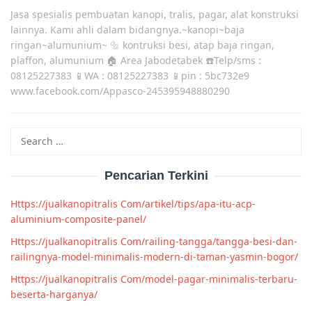
Jasa spesialis pembuatan kanopi, tralis, pagar, alat konstruksi
lainnya. Kami ahli dalam bidangnya.~kanopi~baja
ringan~alumunium~ 🔩 kontruksi besi, atap baja ringan,
plaffon, alumunium 🏠 Area Jabodetabek ☎️Telp/sms :
08125227383 📱WA : 08125227383 📱pin : 5bc732e9
www.facebook.com/Appasco-245395948880290
Search
for:
Pencarian Terkini
Https://jualkanopitralis Com/artikel/tips/apa-itu-acp-
aluminium-composite-panel/
Https://jualkanopitralis Com/railing-tangga/tangga-besi-dan-
railingnya-model-minimalis-modern-di-taman-yasmin-bogor/
Https://jualkanopitralis Com/model-pagar-minimalis-terbaru-
beserta-harganya/