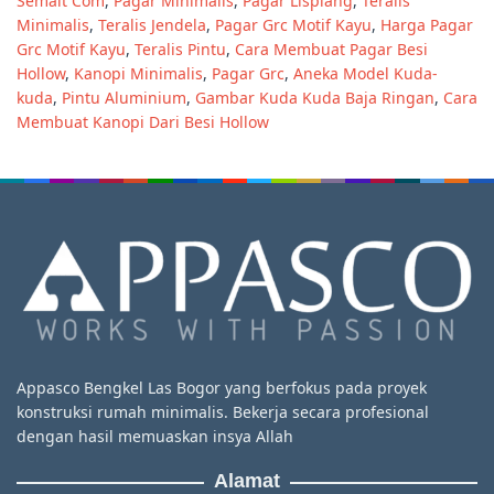
Semalt Com
,
Pagar Minimalis
,
Pagar Lisplang
,
Teralis
Minimalis
,
Teralis Jendela
,
Pagar Grc Motif Kayu
,
Harga Pagar
Grc Motif Kayu
,
Teralis Pintu
,
Cara Membuat Pagar Besi
Hollow
,
Kanopi Minimalis
,
Pagar Grc
,
Aneka Model Kuda-
kuda
,
Pintu Aluminium
,
Gambar Kuda Kuda Baja Ringan
,
Cara
Membuat Kanopi Dari Besi Hollow
Appasco Bengkel Las Bogor yang berfokus pada proyek
konstruksi rumah minimalis. Bekerja secara profesional
dengan hasil memuaskan insya Allah
Alamat