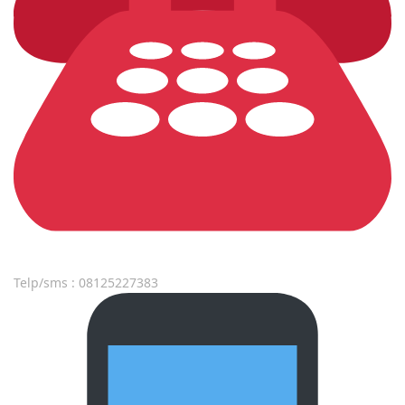
Telp/sms : 08125227383