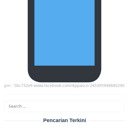
pin : 5bc732e9 www.facebook.com/Appasco-245395948880290
Search
for:
Pencarian Terkini