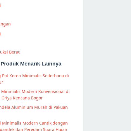
i
Ringan
g
uksi Berat
Produk Menarik Lainnya
g Pot Keren Minimalis Sederhana di
ur
s Minimalis Modern Konvensional di
 Griya Kencana Bogor
endela Aluminium Murah di Pakuan
i Minimalis Modern Cantik dengan
Spandek dan Peredam Suara Hujan