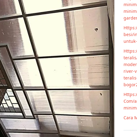
minima
minim
garde
Https:
besi/i
untuk
Https:
terali
modern
river-
terali
bogor
Https:
Com/ar
minim
Cara M