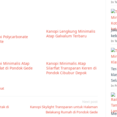
In T
Jak
Kanopi Lengkung Minimalis
keb
Atap Galvalum Terbaru
i Polycarbonate
In T
ite
i Minimalis Atap
Kanopi Minimalis Atap
flat di Pondok Gede
Silarflat Transparan Keren di
Ter
Pondok Cibubur Depok
kla
Sel
In 
nat
Next post
tak di
Kanopi Skylight Transparan untuk Halaman
Belakang Rumah di Pondok Gede
Mem