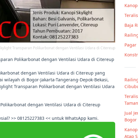
Kanop
Teralis
Baja 
Railin
Pagar
kylight Transparan Polikarbonat dengan Ventilasi Udara di Citereup
Konstr
paran Polikarbonat dengan Ventilasi Udara di Citereup
ikarbonat dengan Ventilasi Udara di Citereup yang
Railin
i wilayah di Bogor-Jakarta-Tangerang-Depok-Bekasi,
Cibub
ylight Transparan Polikarbonat dengan Ventilasi Udara
Terali
Taman
Polikarbonat dengan Ventilasi Udara di Citereup
Jual J
esial? >> 08125227383 << untuk WhatsApp kami.
Bogor
Kanop
Atap 