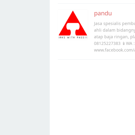
pandu
Jasa spesialis pembu
ahli dalam bidangn
atap baja ringan, p
08125227383 📱WA :
www.facebook.com/