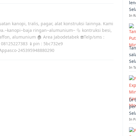
len
Sel
In R
atan kanopi, tralis, pagar, alat konstruksi lainnya. Kami
ya.~kanopi~baja ringan~alumunium~ 🔩 kontruksi besi,
laffon, alumunium 🏠 Area Jabodetabek ☎️Telp/sms :
 08125227383 📱pin : 5bc732e9
Tan
Appasco-245395948880290
sal
Sel
In T
Di 
per
Sel
In 