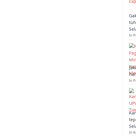
Gak
tuh
Sel
In 
Jak
han
In P
Kan
tep
Sel
In K