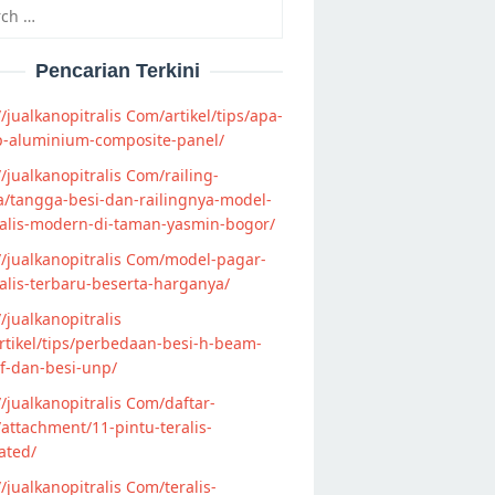
h
Pencarian Terkini
//jualkanopitralis Com/artikel/tips/apa-
p-aluminium-composite-panel/
//jualkanopitralis Com/railing-
/tangga-besi-dan-railingnya-model-
alis-modern-di-taman-yasmin-bogor/
//jualkanopitralis Com/model-pagar-
lis-terbaru-beserta-harganya/
//jualkanopitralis
tikel/tips/perbedaan-besi-h-beam-
f-dan-besi-unp/
//jualkanopitralis Com/daftar-
attachment/11-pintu-teralis-
ated/
//jualkanopitralis Com/teralis-