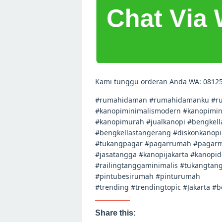
Kami tunggu orderan Anda WA: 0812
#rumahidaman #rumahidamanku #ru
#kanopiminimalismodern #kanopimini
#kanopimurah #jualkanopi #bengkel
#bengkellastangerang #diskonkanopi
#tukangpagar #pagarrumah #pagarmi
#jasatangga #kanopijakarta #kanopi
#railingtanggaminimalis #tukangtan
#pintubesirumah #pinturumah
#trending #trendingtopic #Jakarta #
Share this: