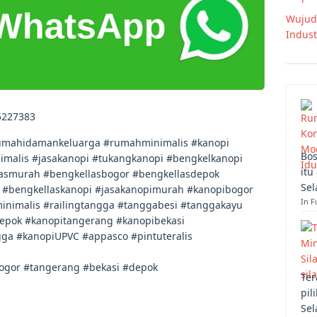
Wujud
Indust
5227383
mahidamankeluarga #rumahminimalis #kanopi
Bos
malis #jasakanopi #tukangkanopi #bengkelkanopi
itu
lasmurah #bengkellasbogor #bengkellasdepok
Sel
 #bengkellaskanopi #jasakanopimurah #kanopibogor
In F
nimalis #railingtangga #tanggabesi #tanggakayu
depok #kanopitangerang #kanopibekasi
gga #kanopiUPVC #appasco #pintuteralis
bogor #tangerang #bekasi #depok
Ter
pil
Sel