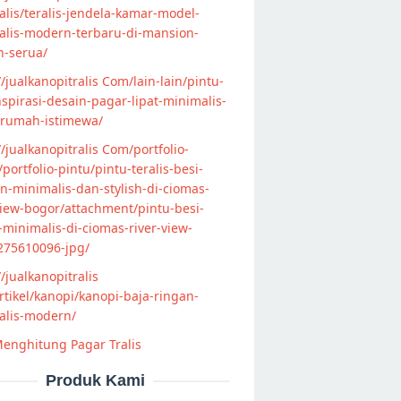
lis/teralis-jendela-kamar-model-
alis-modern-terbaru-di-mansion-
n-serua/
//jualkanopitralis Com/lain-lain/pintu-
nspirasi-desain-pagar-lipat-minimalis-
-rumah-istimewa/
//jualkanopitralis Com/portfolio-
s/portfolio-pintu/pintu-teralis-besi-
-minimalis-dan-stylish-di-ciomas-
view-bogor/attachment/pintu-besi-
s-minimalis-di-ciomas-river-view-
275610096-jpg/
//jualkanopitralis
tikel/kanopi/kanopi-baja-ringan-
alis-modern/
enghitung Pagar Tralis
Produk Kami