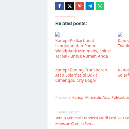
Related posts:
Kanopi Polikarbonat
Kanop
Lengkung dan Pagar
Twinl
Woodplank Minimalis, Solusi
Terbaik untuk Rumah Anda
Kanopi Bening Transparan
Kanop
Atap Solarflat di Bukit
Solar
Cimanggu City Bogor
Posted in
Kanopi Minimalis Atap Polikarbo
Post
Previous post
Teralis Minimalis Modern Motif Besi Siku Ko
navigation
Mansion Garden Serua