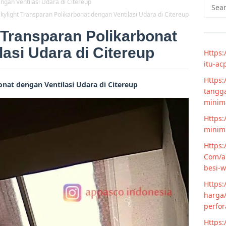
Searc
for:
kylight Transparan Polikarbonat dengan Ventilasi Udara di Citereup
 Transparan Polikarbonat
lasi Udara di Citereup
Https:
itu-ac
Https:
onat dengan Ventilasi Udara di Citereup
tangga
minim
Https:
minima
Https:
Com/ar
besi-w
Https:
harga/
perfor
Https: