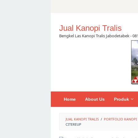
Skip
to
content
Jual Kanopi Tralis
Bengkel Las Kanopi Tralis Jabodetabek - 0
Home
About Us
Produk
JUAL KANOPI TRALIS
/
PORTFOLIO KANOPI
CITEREUP