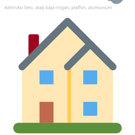
kontruksi besi, atap baja ringan, plaffon, alumunium