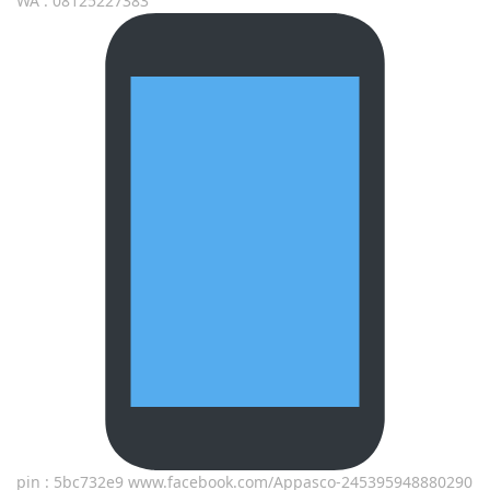
WA : 08125227383
pin : 5bc732e9 www.facebook.com/Appasco-245395948880290