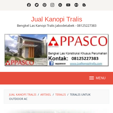
Skip
to
content
Jual Kanopi Tralis
Bengkel Las Kanopi Tralis Jabodetabek - 08125227383
MENU
JUAL KANOPI TRALIS
/
ARTIKEL
/
TERALIS
/
TERALIS UNTUK
OUTDOOR AC