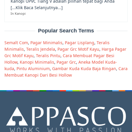
Kanopi UPVC Tiang V adalah pilihan tepat bagi Anda
[...Klik Baca Selanjutnya...]
In Kanopi
Popular Search Terms
Semalt Com
,
Pagar Minimalis
,
Pagar Lisplang
,
Teralis
Minimalis
,
Teralis Jendela
,
Pagar Grc Motif Kayu
,
Harga Pagar
Grc Motif Kayu
,
Teralis Pintu
,
Cara Membuat Pagar Besi
Hollow
,
Kanopi Minimalis
,
Pagar Grc
,
Aneka Model Kuda-
kuda
,
Pintu Aluminium
,
Gambar Kuda Kuda Baja Ringan
,
Cara
Membuat Kanopi Dari Besi Hollow