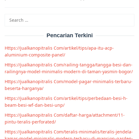
Search
for:
Pencarian Terkini
Https://jualkanopitralis Com/artikel/tips/apa-itu-acp-
aluminium-composite-panel/
Https://jualkanopitralis Com/railing-tangga/tangga-besi-dan-
railingnya-model-minimalis-modern-di-taman-yasmin-bogor/
Https://jualkanopitralis Com/model-pagar-minimalis-terbaru-
beserta-harganya/
Https://jualkanopitralis Com/artikel/tips/perbedaan-besi-h-
beam-besi-wf-dan-besi-unp/
Https://jualkanopitralis Com/daftar-harga/attachment/11-
pintu-teralis-perforated/
Https://jualkanopitralis Com/teralis-minimalis/teralis-jendela-
kamar-model-minimalis-modern-terbaru-di-mansion-garden-