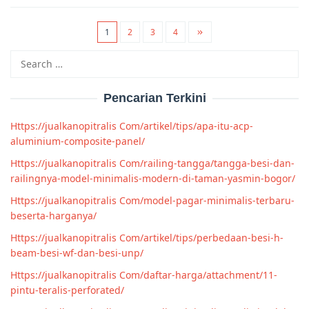
1
2
3
4
Search
for:
Pencarian Terkini
Https://jualkanopitralis Com/artikel/tips/apa-itu-acp-
aluminium-composite-panel/
Https://jualkanopitralis Com/railing-tangga/tangga-besi-dan-
railingnya-model-minimalis-modern-di-taman-yasmin-bogor/
Https://jualkanopitralis Com/model-pagar-minimalis-terbaru-
beserta-harganya/
Https://jualkanopitralis Com/artikel/tips/perbedaan-besi-h-
beam-besi-wf-dan-besi-unp/
Https://jualkanopitralis Com/daftar-harga/attachment/11-
pintu-teralis-perforated/