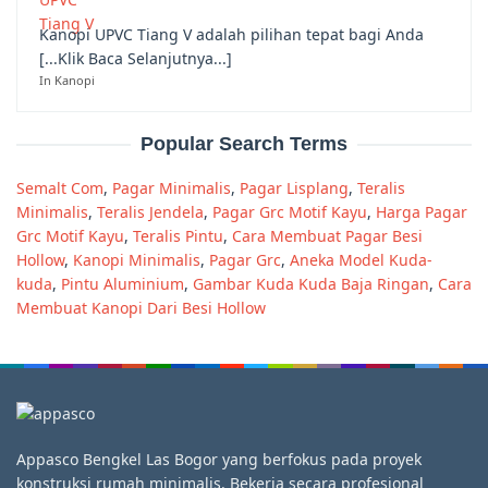
Kanopi UPVC Tiang V adalah pilihan tepat bagi Anda
[...Klik Baca Selanjutnya...]
In Kanopi
Popular Search Terms
Semalt Com
,
Pagar Minimalis
,
Pagar Lisplang
,
Teralis
Minimalis
,
Teralis Jendela
,
Pagar Grc Motif Kayu
,
Harga Pagar
Grc Motif Kayu
,
Teralis Pintu
,
Cara Membuat Pagar Besi
Hollow
,
Kanopi Minimalis
,
Pagar Grc
,
Aneka Model Kuda-
kuda
,
Pintu Aluminium
,
Gambar Kuda Kuda Baja Ringan
,
Cara
Membuat Kanopi Dari Besi Hollow
Appasco Bengkel Las Bogor yang berfokus pada proyek
konstruksi rumah minimalis. Bekerja secara profesional