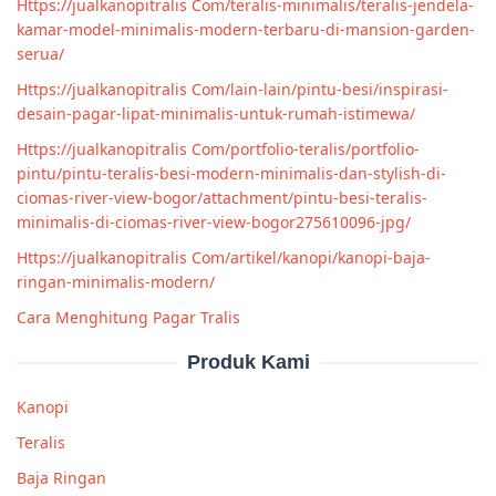
Https://jualkanopitralis Com/teralis-minimalis/teralis-jendela-
kamar-model-minimalis-modern-terbaru-di-mansion-garden-
serua/
Https://jualkanopitralis Com/lain-lain/pintu-besi/inspirasi-
desain-pagar-lipat-minimalis-untuk-rumah-istimewa/
Https://jualkanopitralis Com/portfolio-teralis/portfolio-
pintu/pintu-teralis-besi-modern-minimalis-dan-stylish-di-
ciomas-river-view-bogor/attachment/pintu-besi-teralis-
minimalis-di-ciomas-river-view-bogor275610096-jpg/
Https://jualkanopitralis Com/artikel/kanopi/kanopi-baja-
ringan-minimalis-modern/
Cara Menghitung Pagar Tralis
Produk Kami
Kanopi
Teralis
Baja Ringan