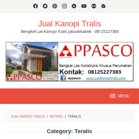
Skip
to
content
Jual Kanopi Tralis
Bengkel Las Kanopi Tralis Jabodetabek - 08125227383
MENU
JUAL KANOPI TRALIS
/
ARTIKEL
/
TERALIS
Category:
Teralis