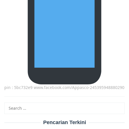
pin : 5bc732e9 www.facebook.com/Appasco-245395948880290
Search
for:
Pencarian Terkini