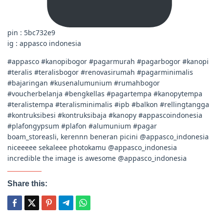
pin : 5bc732e9
ig : appasco indonesia
#appasco #kanopibogor #pagarmurah #pagarbogor #kanopi
#teralis #teralisbogor #renovasirumah #pagarminimalis
#bajaringan #kusenalumunium #rumahbogor
#voucherbelanja #bengkellas #pagartempa #kanopytempa
#teralistempa #teralisminimalis #ipb #balkon #rellingtangga
#kontruksibesi #kontruksibaja #kanopy #appascoindonesia
#plafongypsum #plafon #alumunium #pagar
boam_storeasli, kerennn beneran picini @appasco_indonesia
niceeeee sekaleee photokamu @appasco_indonesia
incredible the image is awesome @appasco_indonesia
Share this: