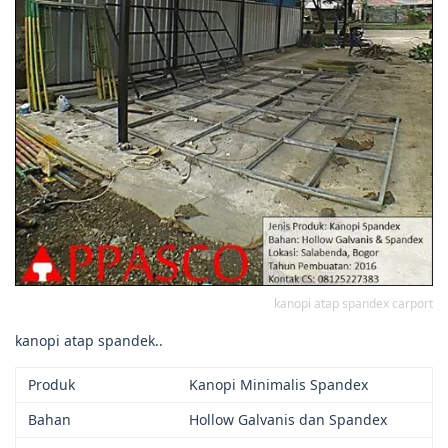
kanopi atap spandex carport
kanopi atap spandek..
Produk
Kanopi Minimalis Spandex
Bahan
Hollow Galvanis dan Spandex