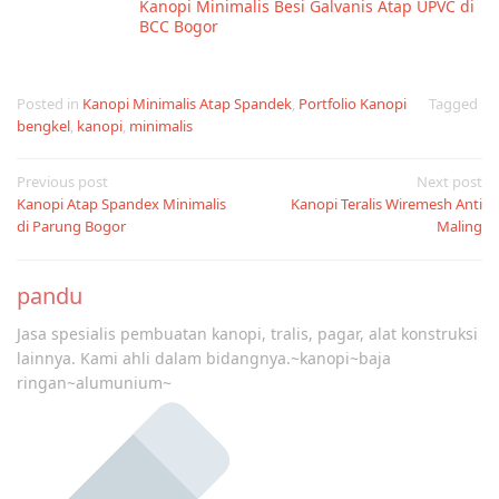
Kanopi Minimalis Besi Galvanis Atap UPVC di
BCC Bogor
Posted in
Kanopi Minimalis Atap Spandek
,
Portfolio Kanopi
Tagged
bengkel
,
kanopi
,
minimalis
Post
Previous post
Next post
Kanopi Atap Spandex Minimalis
Kanopi Teralis Wiremesh Anti
navigation
di Parung Bogor
Maling
pandu
Jasa spesialis pembuatan kanopi, tralis, pagar, alat konstruksi
lainnya. Kami ahli dalam bidangnya.~kanopi~baja
ringan~alumunium~