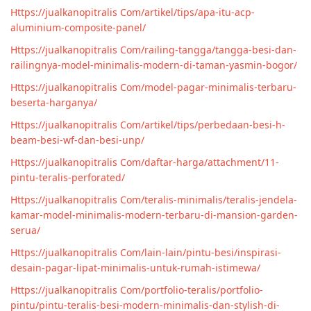
Https://jualkanopitralis Com/artikel/tips/apa-itu-acp-
aluminium-composite-panel/
Https://jualkanopitralis Com/railing-tangga/tangga-besi-dan-
railingnya-model-minimalis-modern-di-taman-yasmin-bogor/
Https://jualkanopitralis Com/model-pagar-minimalis-terbaru-
beserta-harganya/
Https://jualkanopitralis Com/artikel/tips/perbedaan-besi-h-
beam-besi-wf-dan-besi-unp/
Https://jualkanopitralis Com/daftar-harga/attachment/11-
pintu-teralis-perforated/
Https://jualkanopitralis Com/teralis-minimalis/teralis-jendela-
kamar-model-minimalis-modern-terbaru-di-mansion-garden-
serua/
Https://jualkanopitralis Com/lain-lain/pintu-besi/inspirasi-
desain-pagar-lipat-minimalis-untuk-rumah-istimewa/
Https://jualkanopitralis Com/portfolio-teralis/portfolio-
pintu/pintu-teralis-besi-modern-minimalis-dan-stylish-di-