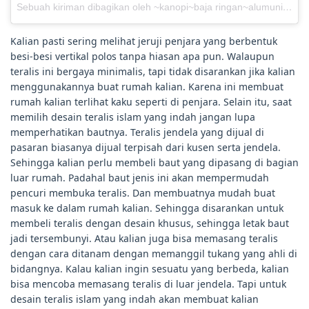
Sebuah kiriman dibagikan oleh ~kanopi~baja ringan~alumunium~ (@appasco_indonesia)
Kalian pasti sering melihat jeruji penjara yang berbentuk
besi-besi vertikal polos tanpa hiasan apa pun. Walaupun
teralis ini bergaya minimalis, tapi tidak disarankan jika kalian
menggunakannya buat rumah kalian. Karena ini membuat
rumah kalian terlihat kaku seperti di penjara. Selain itu, saat
memilih desain teralis islam yang indah jangan lupa
memperhatikan bautnya. Teralis jendela yang dijual di
pasaran biasanya dijual terpisah dari kusen serta jendela.
Sehingga kalian perlu membeli baut yang dipasang di bagian
luar rumah. Padahal baut jenis ini akan mempermudah
pencuri membuka teralis. Dan membuatnya mudah buat
masuk ke dalam rumah kalian. Sehingga disarankan untuk
membeli teralis dengan desain khusus, sehingga letak baut
jadi tersembunyi. Atau kalian juga bisa memasang teralis
dengan cara ditanam dengan memanggil tukang yang ahli di
bidangnya. Kalau kalian ingin sesuatu yang berbeda, kalian
bisa mencoba memasang teralis di luar jendela. Tapi untuk
desain teralis islam yang indah akan membuat kalian