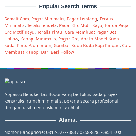
Popular Search Terms
Semalt Com
,
Pagar Minimalis
,
Pagar Lisplang
,
Teralis
Minimalis
,
Teralis Jendela
,
Pagar Grc Motif Kayu
,
Harga Pagar
Grc Motif Kayu
,
Teralis Pintu
,
Cara Membuat Pagar Besi
Hollow
,
Kanopi Minimalis
,
Pagar Grc
,
Aneka Model Kuda-
kuda
,
Pintu Aluminium
,
Gambar Kuda Kuda Baja Ringan
,
Cara
Membuat Kanopi Dari Besi Hollow
Appasco Bengkel Las Bogor yang berfokus pada proyek
konstruksi rumah minimalis. Bekerja secara profesional
dengan hasil memuaskan insya Allah
Alamat
Nomor Handphone: 0812-522-7383 / 0858-8282-6854 Fast