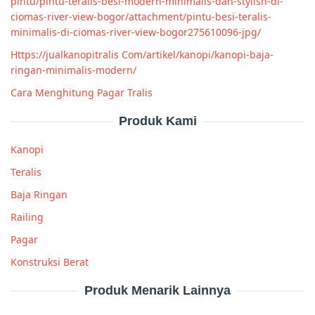
pintu/pintu-teralis-besi-modern-minimalis-dan-stylish-di-
ciomas-river-view-bogor/attachment/pintu-besi-teralis-
minimalis-di-ciomas-river-view-bogor275610096-jpg/
Https://jualkanopitralis Com/artikel/kanopi/kanopi-baja-
ringan-minimalis-modern/
Cara Menghitung Pagar Tralis
Produk Kami
Kanopi
Teralis
Baja Ringan
Railing
Pagar
Konstruksi Berat
Produk Menarik Lainnya