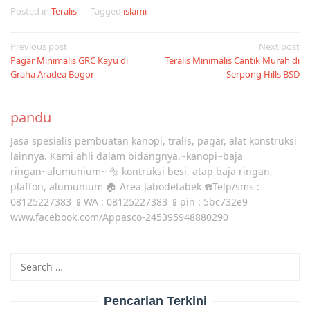
Posted in
Teralis
Tagged
islami
Post
Previous post
Next post
Pagar Minimalis GRC Kayu di
Teralis Minimalis Cantik Murah di
navigation
Graha Aradea Bogor
Serpong Hills BSD
pandu
Jasa spesialis pembuatan kanopi, tralis, pagar, alat konstruksi
lainnya. Kami ahli dalam bidangnya.~kanopi~baja
ringan~alumunium~ 🔩 kontruksi besi, atap baja ringan,
plaffon, alumunium 🏠 Area Jabodetabek ☎️Telp/sms :
08125227383 📱WA : 08125227383 📱pin : 5bc732e9
www.facebook.com/Appasco-245395948880290
Search
for:
Pencarian Terkini