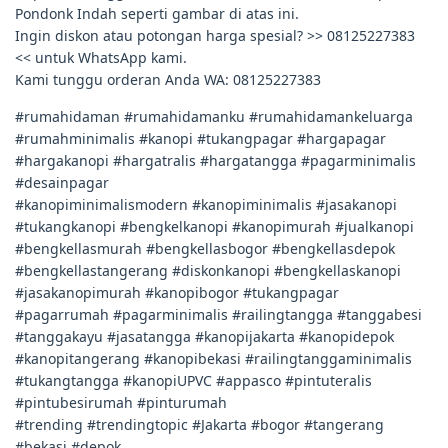
Pondonk Indah seperti gambar di atas ini.
Ingin diskon atau potongan harga spesial? >> 08125227383
<< untuk WhatsApp kami.
Kami tunggu orderan Anda WA: 08125227383
#rumahidaman #rumahidamanku #rumahidamankeluarga
#rumahminimalis #kanopi #tukangpagar #hargapagar
#hargakanopi #hargatralis #hargatangga #pagarminimalis
#desainpagar
#kanopiminimalismodern #kanopiminimalis #jasakanopi
#tukangkanopi #bengkelkanopi #kanopimurah #jualkanopi
#bengkellasmurah #bengkellasbogor #bengkellasdepok
#bengkellastangerang #diskonkanopi #bengkellaskanopi
#jasakanopimurah #kanopibogor #tukangpagar
#pagarrumah #pagarminimalis #railingtangga #tanggabesi
#tanggakayu #jasatangga #kanopijakarta #kanopidepok
#kanopitangerang #kanopibekasi #railingtanggaminimalis
#tukangtangga #kanopiUPVC #appasco #pintuteralis
#pintubesirumah #pinturumah
#trending #trendingtopic #Jakarta #bogor #tangerang
#bekasi #depok