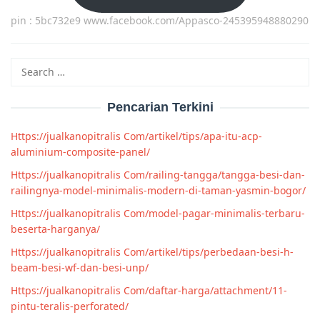
pin : 5bc732e9 www.facebook.com/Appasco-245395948880290
Search
for:
Pencarian Terkini
Https://jualkanopitralis Com/artikel/tips/apa-itu-acp-
aluminium-composite-panel/
Https://jualkanopitralis Com/railing-tangga/tangga-besi-dan-
railingnya-model-minimalis-modern-di-taman-yasmin-bogor/
Https://jualkanopitralis Com/model-pagar-minimalis-terbaru-
beserta-harganya/
Https://jualkanopitralis Com/artikel/tips/perbedaan-besi-h-
beam-besi-wf-dan-besi-unp/
Https://jualkanopitralis Com/daftar-harga/attachment/11-
pintu-teralis-perforated/