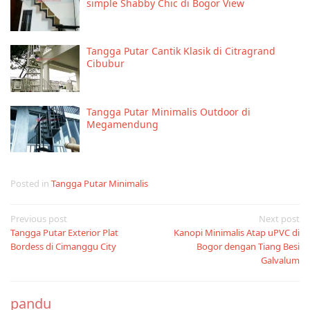
simple Shabby Chic di Bogor View
Tangga Putar Cantik Klasik di Citragrand
Cibubur
Tangga Putar Minimalis Outdoor di
Megamendung
Posted in
Tangga Putar Minimalis
Post
Previous post
Next post
Tangga Putar Exterior Plat
Kanopi Minimalis Atap uPVC di
navigation
Bordess di Cimanggu City
Bogor dengan Tiang Besi
Galvalum
pandu