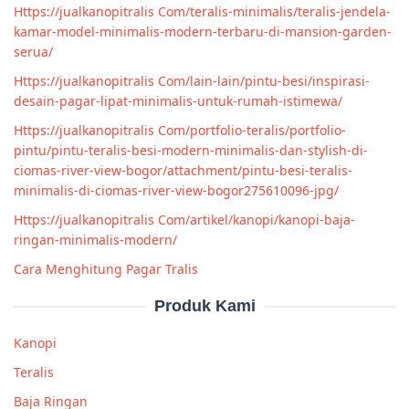
Https://jualkanopitralis Com/teralis-minimalis/teralis-jendela-
kamar-model-minimalis-modern-terbaru-di-mansion-garden-
serua/
Https://jualkanopitralis Com/lain-lain/pintu-besi/inspirasi-
desain-pagar-lipat-minimalis-untuk-rumah-istimewa/
Https://jualkanopitralis Com/portfolio-teralis/portfolio-
pintu/pintu-teralis-besi-modern-minimalis-dan-stylish-di-
ciomas-river-view-bogor/attachment/pintu-besi-teralis-
minimalis-di-ciomas-river-view-bogor275610096-jpg/
Https://jualkanopitralis Com/artikel/kanopi/kanopi-baja-
ringan-minimalis-modern/
Cara Menghitung Pagar Tralis
Produk Kami
Kanopi
Teralis
Baja Ringan