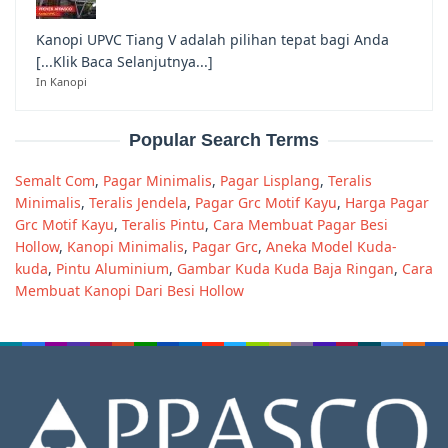
Kanopi UPVC Tiang V adalah pilihan tepat bagi Anda
[...Klik Baca Selanjutnya...]
In Kanopi
Popular Search Terms
Semalt Com
,
Pagar Minimalis
,
Pagar Lisplang
,
Teralis
Minimalis
,
Teralis Jendela
,
Pagar Grc Motif Kayu
,
Harga Pagar
Grc Motif Kayu
,
Teralis Pintu
,
Cara Membuat Pagar Besi
Hollow
,
Kanopi Minimalis
,
Pagar Grc
,
Aneka Model Kuda-
kuda
,
Pintu Aluminium
,
Gambar Kuda Kuda Baja Ringan
,
Cara
Membuat Kanopi Dari Besi Hollow