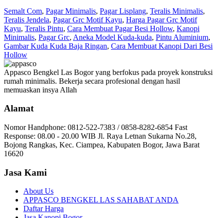
Semalt Com
,
Pagar Minimalis
,
Pagar Lisplang
,
Teralis Minimalis
,
Teralis Jendela
,
Pagar Grc Motif Kayu
,
Harga Pagar Grc Motif
Kayu
,
Teralis Pintu
,
Cara Membuat Pagar Besi Hollow
,
Kanopi
Minimalis
,
Pagar Grc
,
Aneka Model Kuda-kuda
,
Pintu Aluminium
,
Gambar Kuda Kuda Baja Ringan
,
Cara Membuat Kanopi Dari Besi
Hollow
Appasco Bengkel Las Bogor yang berfokus pada proyek konstruksi
rumah minimalis. Bekerja secara profesional dengan hasil
memuaskan insya Allah
Alamat
Nomor Handphone: 0812-522-7383 / 0858-8282-6854 Fast
Response: 08.00 - 20.00 WIB Jl. Raya Letnan Sukarna No.28,
Bojong Rangkas, Kec. Ciampea, Kabupaten Bogor, Jawa Barat
16620
Jasa Kami
About Us
APPASCO BENGKEL LAS SAHABAT ANDA
Daftar Harga
Jasa Kanopi Bogor