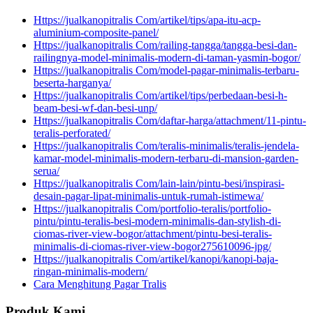
Https://jualkanopitralis Com/artikel/tips/apa-itu-acp-
aluminium-composite-panel/
Https://jualkanopitralis Com/railing-tangga/tangga-besi-dan-
railingnya-model-minimalis-modern-di-taman-yasmin-bogor/
Https://jualkanopitralis Com/model-pagar-minimalis-terbaru-
beserta-harganya/
Https://jualkanopitralis Com/artikel/tips/perbedaan-besi-h-
beam-besi-wf-dan-besi-unp/
Https://jualkanopitralis Com/daftar-harga/attachment/11-pintu-
teralis-perforated/
Https://jualkanopitralis Com/teralis-minimalis/teralis-jendela-
kamar-model-minimalis-modern-terbaru-di-mansion-garden-
serua/
Https://jualkanopitralis Com/lain-lain/pintu-besi/inspirasi-
desain-pagar-lipat-minimalis-untuk-rumah-istimewa/
Https://jualkanopitralis Com/portfolio-teralis/portfolio-
pintu/pintu-teralis-besi-modern-minimalis-dan-stylish-di-
ciomas-river-view-bogor/attachment/pintu-besi-teralis-
minimalis-di-ciomas-river-view-bogor275610096-jpg/
Https://jualkanopitralis Com/artikel/kanopi/kanopi-baja-
ringan-minimalis-modern/
Cara Menghitung Pagar Tralis
Produk Kami