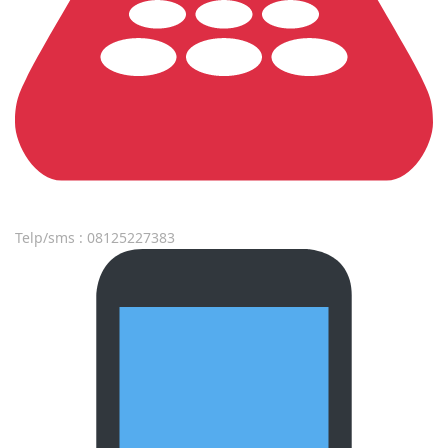
Telp/sms : 08125227383