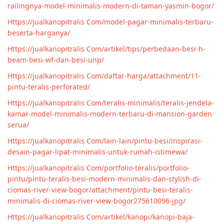
railingnya-model-minimalis-modern-di-taman-yasmin-bogor/
Https://jualkanopitralis Com/model-pagar-minimalis-terbaru-
beserta-harganya/
Https://jualkanopitralis Com/artikel/tips/perbedaan-besi-h-
beam-besi-wf-dan-besi-unp/
Https://jualkanopitralis Com/daftar-harga/attachment/11-
pintu-teralis-perforated/
Https://jualkanopitralis Com/teralis-minimalis/teralis-jendela-
kamar-model-minimalis-modern-terbaru-di-mansion-garden-
serua/
Https://jualkanopitralis Com/lain-lain/pintu-besi/inspirasi-
desain-pagar-lipat-minimalis-untuk-rumah-istimewa/
Https://jualkanopitralis Com/portfolio-teralis/portfolio-
pintu/pintu-teralis-besi-modern-minimalis-dan-stylish-di-
ciomas-river-view-bogor/attachment/pintu-besi-teralis-
minimalis-di-ciomas-river-view-bogor275610096-jpg/
Https://jualkanopitralis Com/artikel/kanopi/kanopi-baja-