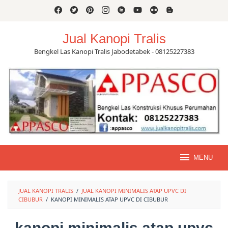
Skip
to
content
Jual Kanopi Tralis
Bengkel Las Kanopi Tralis Jabodetabek - 08125227383
MENU
JUAL KANOPI TRALIS
/
JUAL KANOPI MINIMALIS ATAP UPVC DI
CIBUBUR
/
KANOPI MINIMALIS ATAP UPVC DI CIBUBUR
kanopi minimalis atap upvc