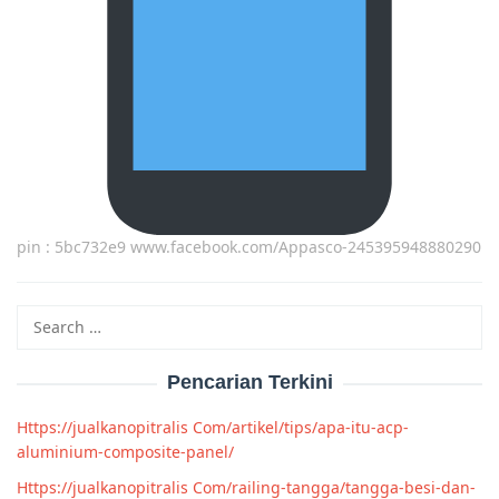
pin : 5bc732e9 www.facebook.com/Appasco-245395948880290
Search
for:
Pencarian Terkini
Https://jualkanopitralis Com/artikel/tips/apa-itu-acp-
aluminium-composite-panel/
Https://jualkanopitralis Com/railing-tangga/tangga-besi-dan-