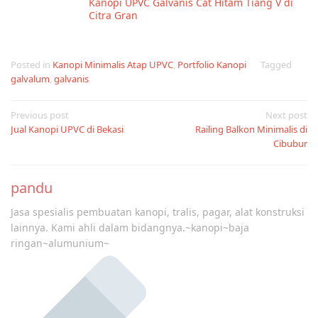
Kanopi UPVC Galvanis Cat Hitam Tiang V di
Citra Gran
Posted in
Kanopi Minimalis Atap UPVC
,
Portfolio Kanopi
Tagged
galvalum
,
galvanis
Post
Previous post
Next post
Jual Kanopi UPVC di Bekasi
Railing Balkon Minimalis di
navigation
Cibubur
pandu
Jasa spesialis pembuatan kanopi, tralis, pagar, alat konstruksi
lainnya. Kami ahli dalam bidangnya.~kanopi~baja
ringan~alumunium~