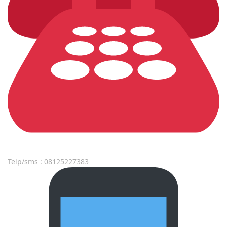
Telp/sms : 08125227383