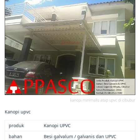
kanopi minimalis atap upvc di cibubur
Kanopi upvc
produk
Kanopi UPVC
bahan
Besi galvalum / galvanis dan UPVC