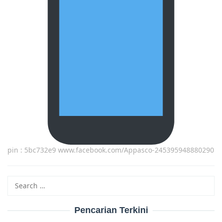
pin : 5bc732e9 www.facebook.com/Appasco-245395948880290
Search
for:
Pencarian Terkini