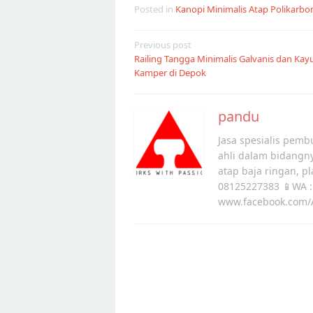
Posted in
Kanopi Minimalis Atap Polikarbo
Post
Previous post
Railing Tangga Minimalis Galvanis dan Kay
navigation
Kamper di Depok
pandu
Jasa spesialis pembu
ahli dalam bidangn
atap baja ringan, p
08125227383 📱WA :
www.facebook.com/