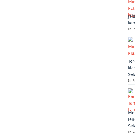
Jak
keb
In T
Ter
kla
Sel
In 
Mem
len
Sel
In R