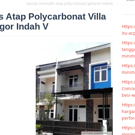
for:
kanopi minimalis atap polycarbonat galvanis hollow
s Atap Polycarbonat Villa
gor Indah V
Https:
itu-ac
Https:
tangga
minim
Https:
minima
Https:
Com/ar
besi-w
Https:
harga/
perfor
Https:
minima