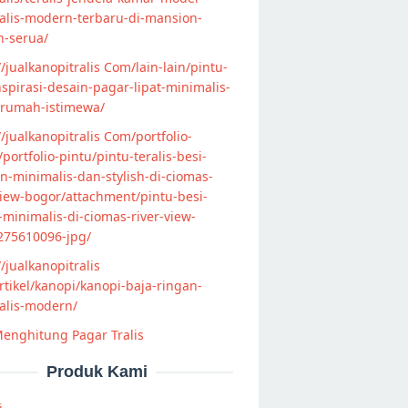
alis-modern-terbaru-di-mansion-
n-serua/
//jualkanopitralis Com/lain-lain/pintu-
nspirasi-desain-pagar-lipat-minimalis-
-rumah-istimewa/
//jualkanopitralis Com/portfolio-
s/portfolio-pintu/pintu-teralis-besi-
-minimalis-dan-stylish-di-ciomas-
view-bogor/attachment/pintu-besi-
s-minimalis-di-ciomas-river-view-
275610096-jpg/
//jualkanopitralis
tikel/kanopi/kanopi-baja-ringan-
alis-modern/
enghitung Pagar Tralis
Produk Kami