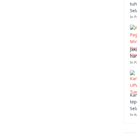
tuh
Sel
In 
Jak
han
In P
Kan
tep
Sel
In K