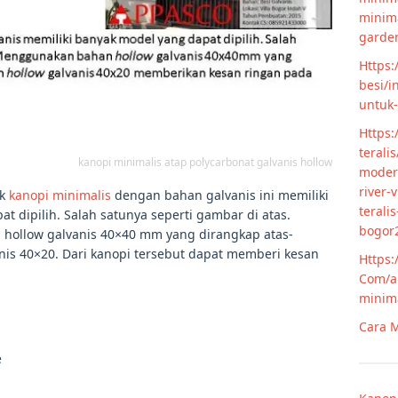
minim
garde
Https:
besi/i
untuk
Https:
terali
kanopi minimalis atap polycarbonat galvanis hollow
modern
river-
uk
kanopi minimalis
dengan bahan galvanis ini memiliki
terali
 dipilih. Salah satunya seperti gambar di atas.
bogor
hollow galvanis 40×40 mm yang dirangkap atas-
nis 40×20. Dari kanopi tersebut dapat memberi kesan
Https:
Com/ar
minim
Cara M
e