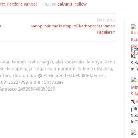
nat
,
Portfolio Kanopi
Tagged
galvanis
,
hollow
Next post
u
Kanopi Minimalis Atap Polikarbonat SD Taman
Pagelaran
Bos
itu
atan kanopi, tralis, pagar, alat konstruksi lainnya. Kami
Sel
ya.~kanopi~baja ringan~alumunium~ 🔩 kontruksi besi,
In F
laffon, alumunium 🏠 Area Jabodetabek ☎️Telp/sms :
 08125227383 📱pin : 5bc732e9
Appasco-245395948880290
Ter
pil
Sel
In T