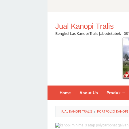
Skip
to
content
Jual Kanopi Tralis
Bengkel Las Kanopi Tralis Jabodetabek - 0
Home
About Us
Produk
JUAL KANOPI TRALIS
/
PORTFOLIO KANOPI