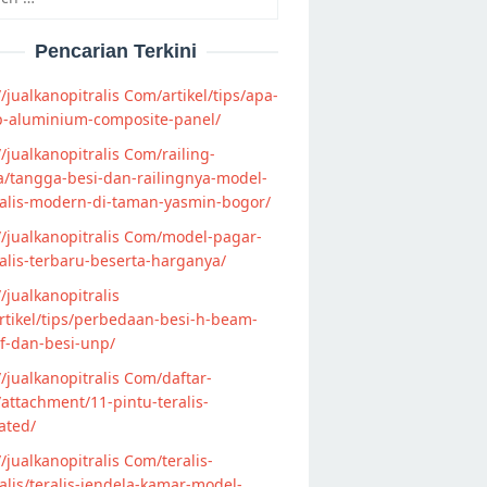
Pencarian Terkini
//jualkanopitralis Com/artikel/tips/apa-
p-aluminium-composite-panel/
//jualkanopitralis Com/railing-
/tangga-besi-dan-railingnya-model-
alis-modern-di-taman-yasmin-bogor/
//jualkanopitralis Com/model-pagar-
lis-terbaru-beserta-harganya/
//jualkanopitralis
tikel/tips/perbedaan-besi-h-beam-
f-dan-besi-unp/
//jualkanopitralis Com/daftar-
attachment/11-pintu-teralis-
ated/
//jualkanopitralis Com/teralis-
lis/teralis-jendela-kamar-model-