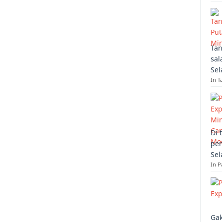
Tan
sal
Sel
In T
Di 
per
Sel
In 
Gak