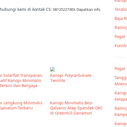
Kanop
Teralis
n hubungi kami di kontak CS:
08125227383. Dapatkan info
Baja 
Railin
Pagar
Konstr
Pagar 
i Solarflat Transparan,
Kanopi Polycarbonate
Tangg
natif Kanopi Minimalis
Twinlite
Mileni
Terkini dan Bergaya
Kanopi
Kelap
i Lengkung Minimalis
Kanopi Minimalis Besi
Galvalum Terbaru
Galvanis Atap Spandek GRC
Railin
di Greenhill Danamon
Kampe
Kanop