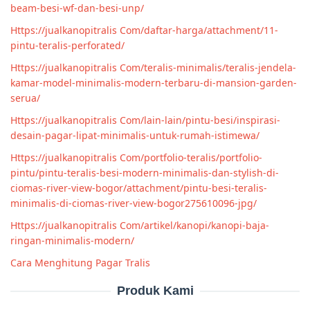
beam-besi-wf-dan-besi-unp/
Https://jualkanopitralis Com/daftar-harga/attachment/11-
pintu-teralis-perforated/
Https://jualkanopitralis Com/teralis-minimalis/teralis-jendela-
kamar-model-minimalis-modern-terbaru-di-mansion-garden-
serua/
Https://jualkanopitralis Com/lain-lain/pintu-besi/inspirasi-
desain-pagar-lipat-minimalis-untuk-rumah-istimewa/
Https://jualkanopitralis Com/portfolio-teralis/portfolio-
pintu/pintu-teralis-besi-modern-minimalis-dan-stylish-di-
ciomas-river-view-bogor/attachment/pintu-besi-teralis-
minimalis-di-ciomas-river-view-bogor275610096-jpg/
Https://jualkanopitralis Com/artikel/kanopi/kanopi-baja-
ringan-minimalis-modern/
Cara Menghitung Pagar Tralis
Produk Kami