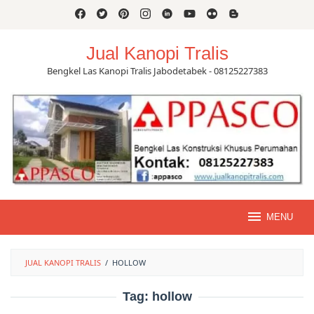
Skip
to
content
Jual Kanopi Tralis
Bengkel Las Kanopi Tralis Jabodetabek - 08125227383
MENU
JUAL KANOPI TRALIS
/
HOLLOW
Tag:
hollow