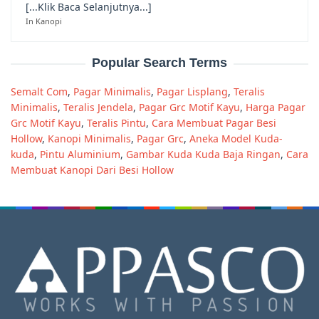
[...Klik Baca Selanjutnya...]
In Kanopi
Popular Search Terms
Semalt Com
,
Pagar Minimalis
,
Pagar Lisplang
,
Teralis
Minimalis
,
Teralis Jendela
,
Pagar Grc Motif Kayu
,
Harga Pagar
Grc Motif Kayu
,
Teralis Pintu
,
Cara Membuat Pagar Besi
Hollow
,
Kanopi Minimalis
,
Pagar Grc
,
Aneka Model Kuda-
kuda
,
Pintu Aluminium
,
Gambar Kuda Kuda Baja Ringan
,
Cara
Membuat Kanopi Dari Besi Hollow