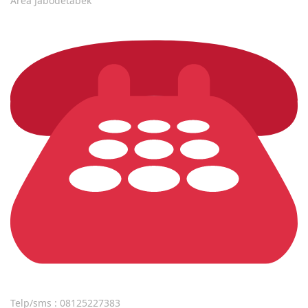
Area Jabodetabek
Telp/sms : 08125227383