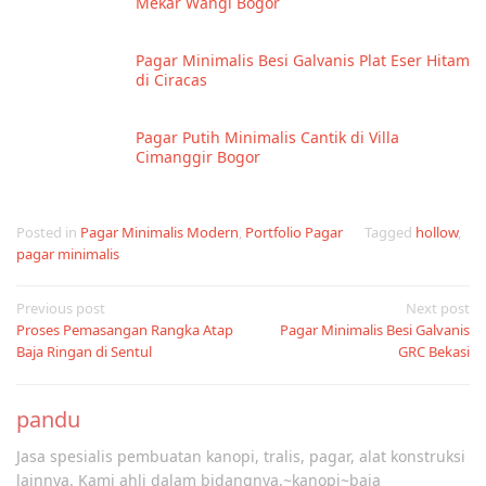
Mekar Wangi Bogor
Pagar Minimalis Besi Galvanis Plat Eser Hitam
di Ciracas
Pagar Putih Minimalis Cantik di Villa
Cimanggir Bogor
Posted in
Pagar Minimalis Modern
,
Portfolio Pagar
Tagged
hollow
,
pagar minimalis
Post
Previous post
Next post
Proses Pemasangan Rangka Atap
Pagar Minimalis Besi Galvanis
navigation
Baja Ringan di Sentul
GRC Bekasi
pandu
Jasa spesialis pembuatan kanopi, tralis, pagar, alat konstruksi
lainnya. Kami ahli dalam bidangnya.~kanopi~baja