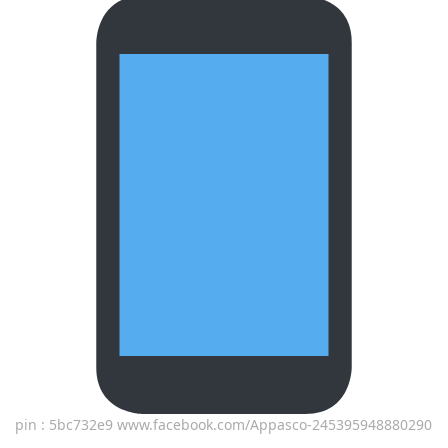
pin : 5bc732e9 www.facebook.com/Appasco-245395948880290