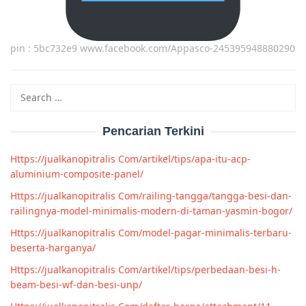
pin : 5bc732e9 www.facebook.com/Appasco-245395948880290
Search
for:
Pencarian Terkini
Https://jualkanopitralis Com/artikel/tips/apa-itu-acp-
aluminium-composite-panel/
Https://jualkanopitralis Com/railing-tangga/tangga-besi-dan-
railingnya-model-minimalis-modern-di-taman-yasmin-bogor/
Https://jualkanopitralis Com/model-pagar-minimalis-terbaru-
beserta-harganya/
Https://jualkanopitralis Com/artikel/tips/perbedaan-besi-h-
beam-besi-wf-dan-besi-unp/