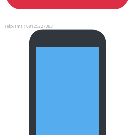
Telp/sms : 08125227383