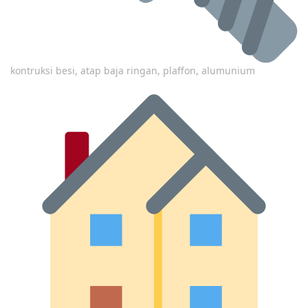
kontruksi besi, atap baja ringan, plaffon, alumunium