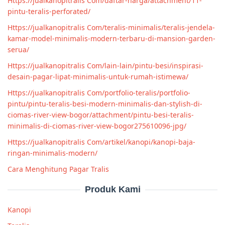
Https://jualkanopitralis Com/daftar-harga/attachment/11-
pintu-teralis-perforated/
Https://jualkanopitralis Com/teralis-minimalis/teralis-jendela-
kamar-model-minimalis-modern-terbaru-di-mansion-garden-
serua/
Https://jualkanopitralis Com/lain-lain/pintu-besi/inspirasi-
desain-pagar-lipat-minimalis-untuk-rumah-istimewa/
Https://jualkanopitralis Com/portfolio-teralis/portfolio-
pintu/pintu-teralis-besi-modern-minimalis-dan-stylish-di-
ciomas-river-view-bogor/attachment/pintu-besi-teralis-
minimalis-di-ciomas-river-view-bogor275610096-jpg/
Https://jualkanopitralis Com/artikel/kanopi/kanopi-baja-
ringan-minimalis-modern/
Cara Menghitung Pagar Tralis
Produk Kami
Kanopi