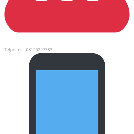
Telp/sms : 08125227383