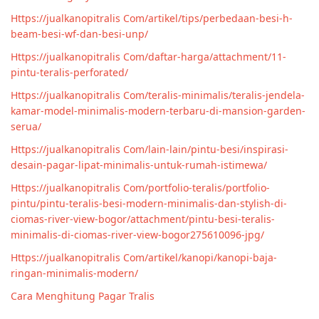
Https://jualkanopitralis Com/artikel/tips/perbedaan-besi-h-
beam-besi-wf-dan-besi-unp/
Https://jualkanopitralis Com/daftar-harga/attachment/11-
pintu-teralis-perforated/
Https://jualkanopitralis Com/teralis-minimalis/teralis-jendela-
kamar-model-minimalis-modern-terbaru-di-mansion-garden-
serua/
Https://jualkanopitralis Com/lain-lain/pintu-besi/inspirasi-
desain-pagar-lipat-minimalis-untuk-rumah-istimewa/
Https://jualkanopitralis Com/portfolio-teralis/portfolio-
pintu/pintu-teralis-besi-modern-minimalis-dan-stylish-di-
ciomas-river-view-bogor/attachment/pintu-besi-teralis-
minimalis-di-ciomas-river-view-bogor275610096-jpg/
Https://jualkanopitralis Com/artikel/kanopi/kanopi-baja-
ringan-minimalis-modern/
Cara Menghitung Pagar Tralis