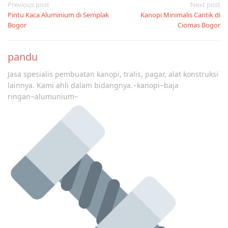
Post
Previous post
Next post
Pintu Kaca Aluminium di Semplak
Kanopi Minimalis Cantik di
navigation
Bogor
Ciomas Bogor
pandu
Jasa spesialis pembuatan kanopi, tralis, pagar, alat konstruksi
lainnya. Kami ahli dalam bidangnya.~kanopi~baja
ringan~alumunium~