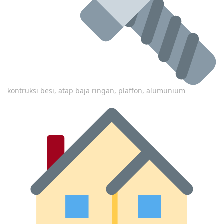
kontruksi besi, atap baja ringan, plaffon, alumunium