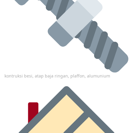
kontruksi besi, atap baja ringan, plaffon, alumunium