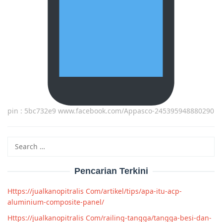
pin : 5bc732e9 www.facebook.com/Appasco-245395948880290
Search
for:
Pencarian Terkini
Https://jualkanopitralis Com/artikel/tips/apa-itu-acp-
aluminium-composite-panel/
Https://jualkanopitralis Com/railing-tangga/tangga-besi-dan-