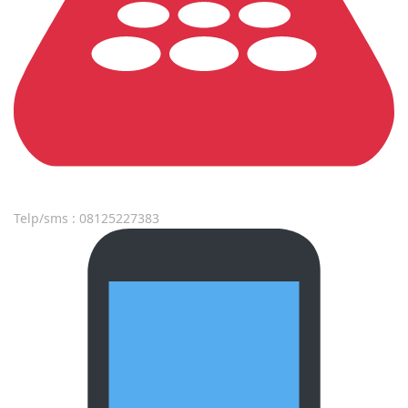
Telp/sms : 08125227383