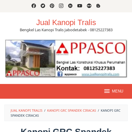
Skip
to
content
Jual Kanopi Tralis
Bengkel Las Kanopi Tralis Jabodetabek - 08125227383
MENU
JUAL KANOPI TRALIS
/
KANOPI GRC SPANDEK CIRACAS
/
KANOPI GRC
SPANDEK CIRACAS
Kanopi GRC Spandek