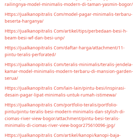
railingnya-model-minimalis-modern-di-taman-yasmin-bogor/
Https://jualkanopitralis Com/model-pagar-minimalis-terbaru-
beserta-harganya/
Https://jualkanopitralis Com/artikel/tips/perbedaan-besi-h-
beam-besi-wf-dan-besi-unp/
Https://jualkanopitralis Com/daftar-harga/attachment/11-
pintu-teralis-perforated/
Https://jualkanopitralis Com/teralis-minimalis/teralis-jendela-
kamar-model-minimalis-modern-terbaru-di-mansion-garden-
serua/
Https://jualkanopitralis Com/lain-lain/pintu-besi/inspirasi-
desain-pagar-lipat-minimalis-untuk-rumah-istimewa/
Https://jualkanopitralis Com/portfolio-teralis/portfolio-
pintu/pintu-teralis-besi-modern-minimalis-dan-stylish-di-
ciomas-river-view-bogor/attachment/pintu-besi-teralis-
minimalis-di-ciomas-river-view-bogor275610096-jpg/
Https://jualkanopitralis Com/artikel/kanopi/kanopi-baja-