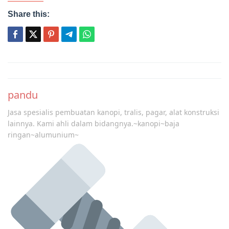
Share this:
Post
navigation
pandu
Jasa spesialis pembuatan kanopi, tralis, pagar, alat konstruksi
lainnya. Kami ahli dalam bidangnya.~kanopi~baja
ringan~alumunium~