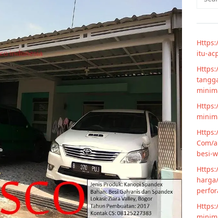
for:
Https:
itu-ac
Https:
tangga
minim
Https:
minima
Https:
Com/ar
besi-w
Https:
harga/
perfor
Https:
minima