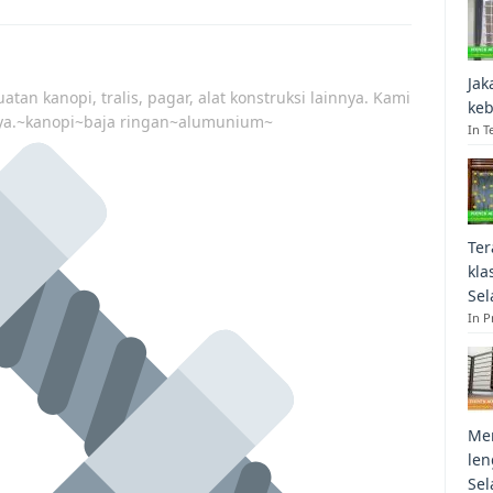
Jak
atan kanopi, tralis, pagar, alat konstruksi lainnya. Kami
keb
ya.~kanopi~baja ringan~alumunium~
In T
Ter
kla
Sel
In 
Mem
len
Sel