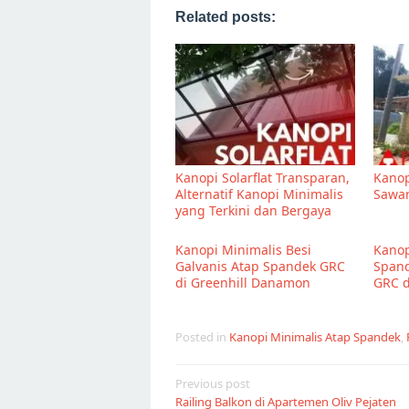
Related posts:
Kanopi Solarflat Transparan,
Kanop
Alternatif Kanopi Minimalis
Sawa
yang Terkini dan Bergaya
Kanopi Minimalis Besi
Kanop
Galvanis Atap Spandek GRC
Span
di Greenhill Danamon
GRC d
Posted in
Kanopi Minimalis Atap Spandek
,
Post
Previous post
Railing Balkon di Apartemen Oliv Pejaten