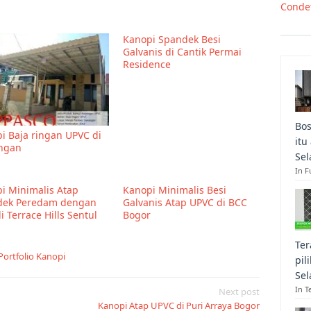
Conde
Kanopi Spandek Besi
Galvanis di Cantik Permai
Residence
Bos
i Baja ringan UPVC di
itu
ngan
Sel
In F
i Minimalis Atap
Kanopi Minimalis Besi
dek Peredam dengan
Galvanis Atap UPVC di BCC
i Terrace Hills Sentul
Bogor
Ter
Portfolio Kanopi
pil
Sel
In T
Next post
Kanopi Atap UPVC di Puri Arraya Bogor