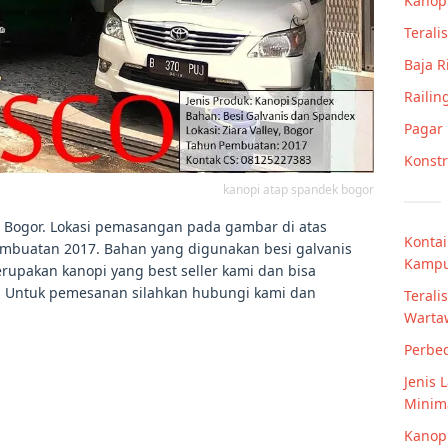
Kanop
Teralis
Baja 
Railin
Pagar
Konstr
kanopi atap spandek bogor
i Bogor. Lokasi pemasangan pada gambar di atas
Kontai
pembuatan 2017. Bahan yang digunakan besi galvanis
Kampus
erupakan kanopi yang best seller kami dan bisa
. Untuk pemesanan silahkan hubungi kami dan
Terali
Warta
Perbe
Jenis 
Minima
Kanop