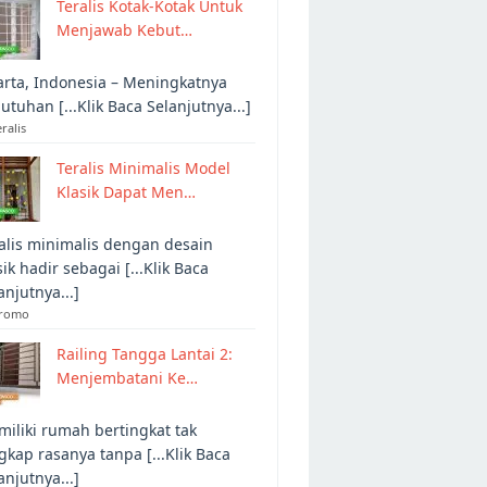
Teralis Kotak-Kotak Untuk
Menjawab Kebut…
arta, Indonesia – Meningkatnya
utuhan [...Klik Baca Selanjutnya...]
eralis
Teralis Minimalis Model
Klasik Dapat Men…
alis minimalis dengan desain
sik hadir sebagai [...Klik Baca
anjutnya...]
Promo
Railing Tangga Lantai 2:
Menjembatani Ke…
iliki rumah bertingkat tak
gkap rasanya tanpa [...Klik Baca
anjutnya...]