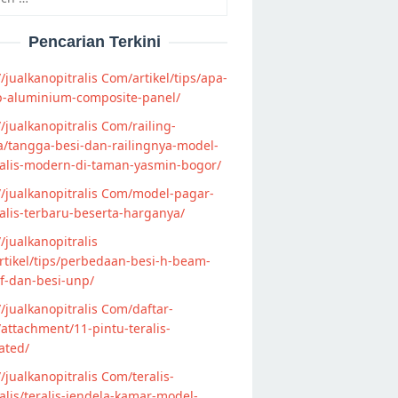
Pencarian Terkini
//jualkanopitralis Com/artikel/tips/apa-
p-aluminium-composite-panel/
//jualkanopitralis Com/railing-
/tangga-besi-dan-railingnya-model-
alis-modern-di-taman-yasmin-bogor/
//jualkanopitralis Com/model-pagar-
lis-terbaru-beserta-harganya/
//jualkanopitralis
tikel/tips/perbedaan-besi-h-beam-
f-dan-besi-unp/
//jualkanopitralis Com/daftar-
attachment/11-pintu-teralis-
ated/
//jualkanopitralis Com/teralis-
lis/teralis-jendela-kamar-model-