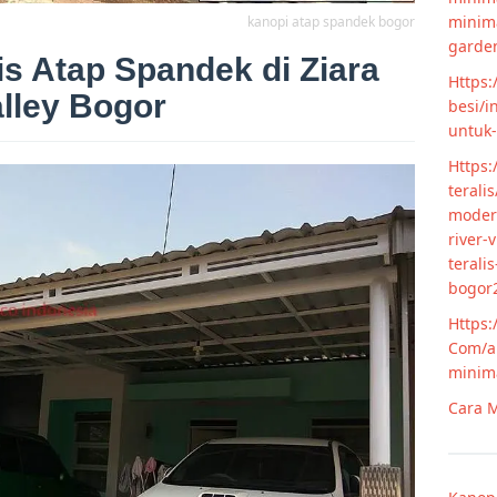
minim
kanopi atap spandek bogor
garde
s Atap Spandek di Ziara
Https:
lley Bogor
besi/i
untuk
Https:
terali
modern
river-
terali
bogor
Https:
Com/ar
minim
Cara M