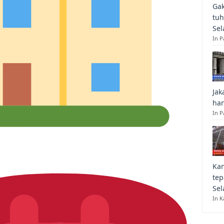
Gak
tuh
Sel
In 
Jak
han
In P
Kan
tep
Sel
In K