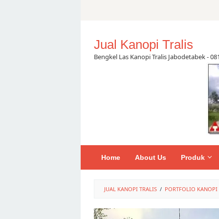
Skip
to
content
Jual Kanopi Tralis
Bengkel Las Kanopi Tralis Jabodetabek - 0
Home
About Us
Produk
JUAL KANOPI TRALIS
/
PORTFOLIO KANOPI