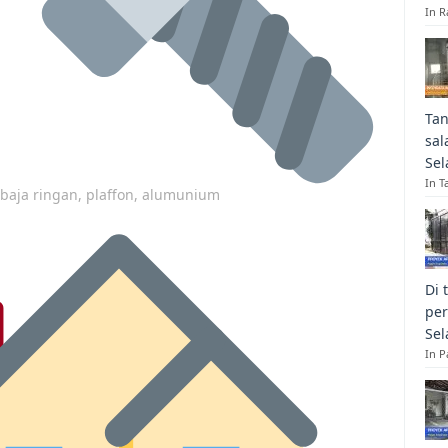
In R
Tan
sal
Sel
In T
p baja ringan, plaffon, alumunium
Di 
per
Sel
In 