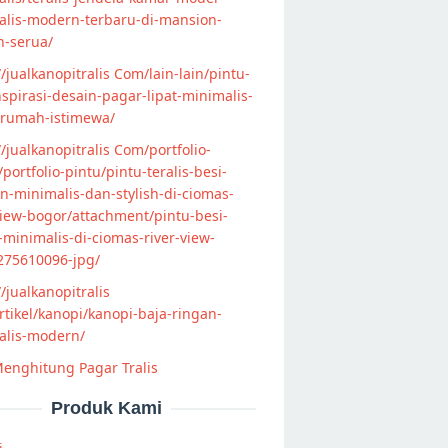
alis-modern-terbaru-di-mansion-
n-serua/
//jualkanopitralis Com/lain-lain/pintu-
nspirasi-desain-pagar-lipat-minimalis-
-rumah-istimewa/
//jualkanopitralis Com/portfolio-
s/portfolio-pintu/pintu-teralis-besi-
-minimalis-dan-stylish-di-ciomas-
view-bogor/attachment/pintu-besi-
s-minimalis-di-ciomas-river-view-
275610096-jpg/
//jualkanopitralis
tikel/kanopi/kanopi-baja-ringan-
alis-modern/
enghitung Pagar Tralis
Produk Kami