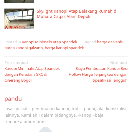
Skylight Kanopi Atap Belakang Rumah di
Mutiara Cagar Alam Depok
Posted in
Kanopi Minimalis Atap Spandek
Tagged
harga galvanis
,
harga kanopi galvanis
,
harga kanopi spandek
Post
Previous post
Next post
Kanopi Minimalis Atap Spandek
Biaya Pembuatan Kanopi Besi
navigation
dengan Peredam GRC di
Hollow Harga Terjangkau dengan
Ciherang Bogor
Spesifikasi Tangguh
pandu
Jasa spesialis pembuatan kanopi, tralis, pagar, alat konstruksi
lainnya. Kami ahli dalam bidangnya.~kanopi~baja
ringan~alumunium~