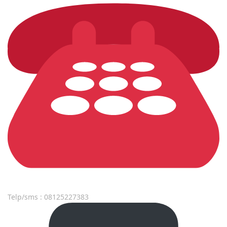
Telp/sms : 08125227383