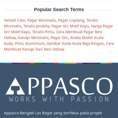
Popular Search Terms
Semalt Com
,
Pagar Minimalis
,
Pagar Lisplang
,
Teralis
Minimalis
,
Teralis Jendela
,
Pagar Grc Motif Kayu
,
Harga Pagar
Grc Motif Kayu
,
Teralis Pintu
,
Cara Membuat Pagar Besi
Hollow
,
Kanopi Minimalis
,
Pagar Grc
,
Aneka Model Kuda-
kuda
,
Pintu Aluminium
,
Gambar Kuda Kuda Baja Ringan
,
Cara
Membuat Kanopi Dari Besi Hollow
Appasco Bengkel Las Bogor yang berfokus pada proyek