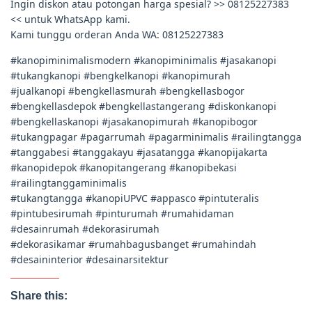
Ingin diskon atau potongan harga spesial? >> 08125227383
<< untuk WhatsApp kami.
Kami tunggu orderan Anda WA: 08125227383
#kanopiminimalismodern #kanopiminimalis #jasakanopi
#tukangkanopi #bengkelkanopi #kanopimurah
#jualkanopi #bengkellasmurah #bengkellasbogor
#bengkellasdepok #bengkellastangerang #diskonkanopi
#bengkellaskanopi #jasakanopimurah #kanopibogor
#tukangpagar #pagarrumah #pagarminimalis #railingtangga
#tanggabesi #tanggakayu #jasatangga #kanopijakarta
#kanopidepok #kanopitangerang #kanopibekasi
#railingtanggaminimalis
#tukangtangga #kanopiUPVC #appasco #pintuteralis
#pintubesirumah #pinturumah #rumahidaman
#desainrumah #dekorasirumah
#dekorasikamar #rumahbagusbanget #rumahindah
#desaininterior #desainarsitektur
Share this: