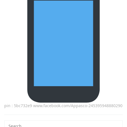
pin : 5bc732e9 www.facebook.com/Appasco-245395948880290
Search