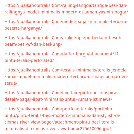
Https://jualkanopitralis Com/railing-tangga/tangga-besi-dan-
railingnya-model-minimalis-modern-di-taman-yasmin-bogor/
Https://jualkanopitralis Com/model-pagar-minimalis-terbaru-
beserta-harganya/
Https://jualkanopitralis Com/artikel/tips/perbedaan-besi-h-
beam-besi-wf-dan-besi-unp/
Https://jualkanopitralis Com/daftar-harga/attachment/11-
pintu-teralis-perforated/
Https://jualkanopitralis Com/teralis-minimalis/teralis-jendela-
kamar-model-minimalis-modern-terbaru-di-mansion-garden-
serua/
Https://jualkanopitralis Com/lain-lain/pintu-besi/inspirasi-
desain-pagar-lipat-minimalis-untuk-rumah-istimewa/
Https://jualkanopitralis Com/portfolio-teralis/portfolio-
pintu/pintu-teralis-besi-modern-minimalis-dan-stylish-di-
ciomas-river-view-bogor/attachment/pintu-besi-teralis-
minimalis-di-ciomas-river-view-bogor275610096-jpg/