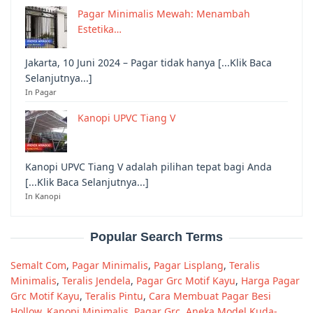
Pagar Minimalis Mewah: Menambah
Estetika…
Jakarta, 10 Juni 2024 – Pagar tidak hanya [...Klik Baca
Selanjutnya...]
In Pagar
Kanopi UPVC Tiang V
Kanopi UPVC Tiang V adalah pilihan tepat bagi Anda
[...Klik Baca Selanjutnya...]
In Kanopi
Popular Search Terms
Semalt Com
,
Pagar Minimalis
,
Pagar Lisplang
,
Teralis
Minimalis
,
Teralis Jendela
,
Pagar Grc Motif Kayu
,
Harga Pagar
Grc Motif Kayu
,
Teralis Pintu
,
Cara Membuat Pagar Besi
Hollow
,
Kanopi Minimalis
,
Pagar Grc
,
Aneka Model Kuda-