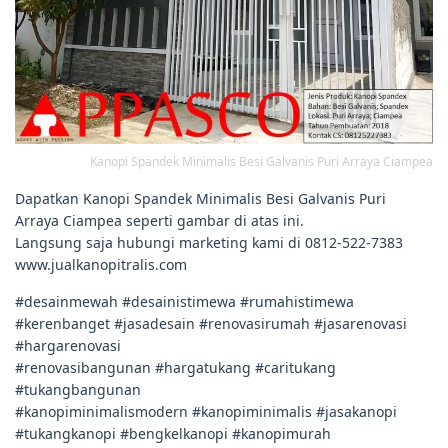
Kanopi Spandek Minimalis Besi Galvanis Puri Arraya Ciampea
Dapatkan Kanopi Spandek Minimalis Besi Galvanis Puri
Arraya Ciampea seperti gambar di atas ini.
Langsung saja hubungi marketing kami di 0812-522-7383
www.jualkanopitralis.com
#desainmewah #desainistimewa #rumahistimewa
#kerenbanget #jasadesain #renovasirumah #jasarenovasi
#hargarenovasi
#renovasibangunan #hargatukang #caritukang
#tukangbangunan
#kanopiminimalismodern #kanopiminimalis #jasakanopi
#tukangkanopi #bengkelkanopi #kanopimurah