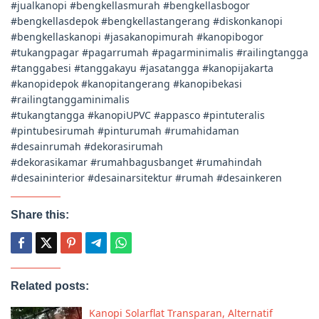
#jualkanopi #bengkellasmurah #bengkellasbogor
#bengkellasdepok #bengkellastangerang #diskonkanopi
#bengkellaskanopi #jasakanopimurah #kanopibogor
#tukangpagar #pagarrumah #pagarminimalis #railingtangga
#tanggabesi #tanggakayu #jasatangga #kanopijakarta
#kanopidepok #kanopitangerang #kanopibekasi
#railingtanggaminimalis
#tukangtangga #kanopiUPVC #appasco #pintuteralis
#pintubesirumah #pinturumah #rumahidaman
#desainrumah #dekorasirumah
#dekorasikamar #rumahbagusbanget #rumahindah
#desaininterior #desainarsitektur #rumah #desainkeren
Share this:
Related posts:
Kanopi Solarflat Transparan, Alternatif