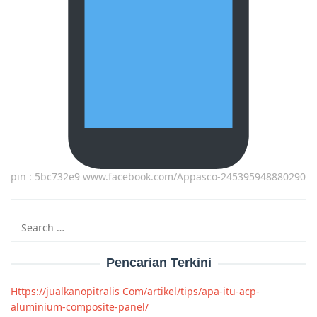
pin : 5bc732e9 www.facebook.com/Appasco-245395948880290
Search
for:
Pencarian Terkini
Https://jualkanopitralis Com/artikel/tips/apa-itu-acp-
aluminium-composite-panel/