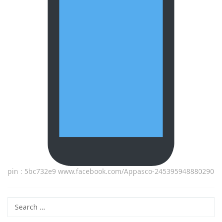
pin : 5bc732e9 www.facebook.com/Appasco-245395948880290
Search
for: