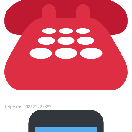
Telp/sms : 08125227383