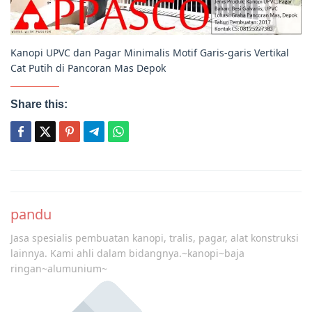
Kanopi UPVC dan Pagar Minimalis Motif Garis-garis Vertikal
Cat Putih di Pancoran Mas Depok
Share this:
Post
navigation
pandu
Jasa spesialis pembuatan kanopi, tralis, pagar, alat konstruksi
lainnya. Kami ahli dalam bidangnya.~kanopi~baja
ringan~alumunium~