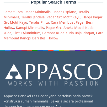
Popular Search Terms
Semalt Com
,
Pagar Minimalis
,
Pagar Lisplang
,
Teralis
Minimalis
,
Teralis Jendela
,
Pagar Grc Motif Kayu
,
Harga Pagar
Grc Motif Kayu
,
Teralis Pintu
,
Cara Membuat Pagar Besi
Hollow
,
Kanopi Minimalis
,
Pagar Grc
,
Aneka Model Kuda-
kuda
,
Pintu Aluminium
,
Gambar Kuda Kuda Baja Ringan
,
Cara
Membuat Kanopi Dari Besi Hollow
Appasco Bengkel Las Bogor yang berfokus pada proyek
konstruksi rumah minimalis. Bekerja secara profesional
dengan hasil memuaskan insya Allah