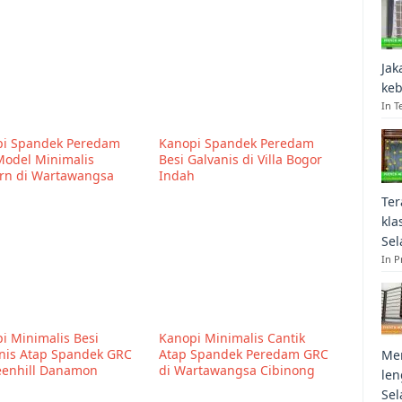
Jak
keb
In T
i Spandek Peredam
Kanopi Spandek Peredam
odel Minimalis
Besi Galvanis di Villa Bogor
rn di Wartawangsa
Indah
Ter
kla
Sel
In 
i Minimalis Besi
Kanopi Minimalis Cantik
nis Atap Spandek GRC
Atap Spandek Peredam GRC
Mem
eenhill Danamon
di Wartawangsa Cibinong
len
Sel