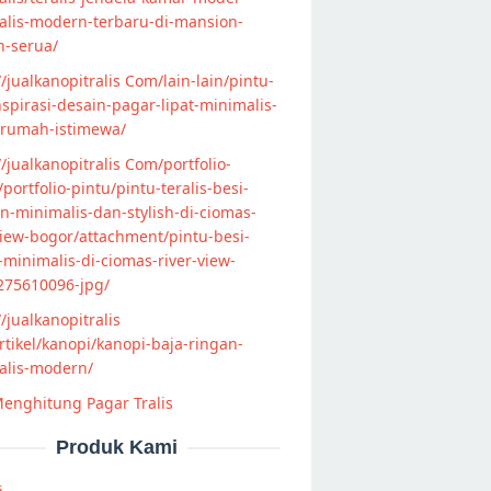
alis-modern-terbaru-di-mansion-
n-serua/
//jualkanopitralis Com/lain-lain/pintu-
nspirasi-desain-pagar-lipat-minimalis-
-rumah-istimewa/
//jualkanopitralis Com/portfolio-
s/portfolio-pintu/pintu-teralis-besi-
-minimalis-dan-stylish-di-ciomas-
view-bogor/attachment/pintu-besi-
s-minimalis-di-ciomas-river-view-
275610096-jpg/
//jualkanopitralis
tikel/kanopi/kanopi-baja-ringan-
alis-modern/
enghitung Pagar Tralis
Produk Kami