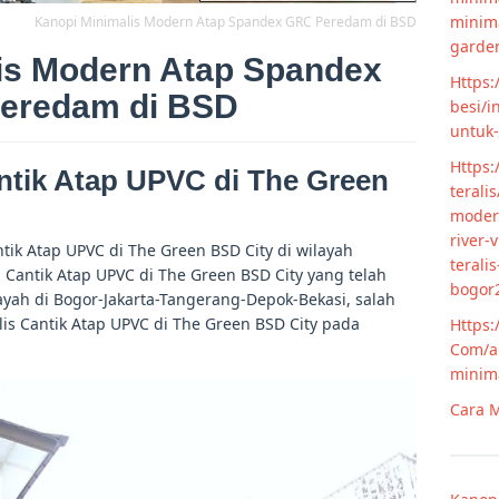
minim
Kanopi Minimalis Modern Atap Spandex GRC Peredam di BSD
garde
is Modern Atap Spandex
Https:
eredam di BSD
besi/i
untuk
Https:
ntik Atap UPVC di The Green
terali
modern
river-
ik Atap UPVC di The Green BSD City di wilayah
terali
Cantik Atap UPVC di The Green BSD City yang telah
bogor
yah di Bogor-Jakarta-Tangerang-Depok-Bekasi, salah
is Cantik Atap UPVC di The Green BSD City pada
Https:
Com/ar
minim
Cara M