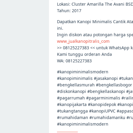
Lokasi: Cluster Amarilla The Avani BS
Tahun: 2017
Dapatkan Kanopi Minimalis Cantik Ata
ini.
Ingin diskon atau potongan harga spe
www_jualkanopitralis_com
>> 08125227383 << untuk WhatsApp k
Kami tunggu orderan Anda
WA: 08125227383
#kanopiminimalismodern
#kanopiminimalis #jasakanopi #tuka
#bengkellasmurah #bengkellasbogor
#diskonkanopi #bengkellaskanopi #j
#pagarrumah #pagarminimalis #raili
#kanopijakarta #kanopidepok #kanop
#tukangtangga #kanopiUPVC #appasc
#rumahidaman #rumahidamanku #ru
#kanopiminimalismodern