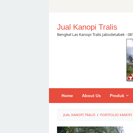
Skip
to
content
Jual Kanopi Tralis
Bengkel Las Kanopi Tralis Jabodetabek - 0
Home
About Us
Produk
JUAL KANOPI TRALIS
/
PORTFOLIO KANOPI