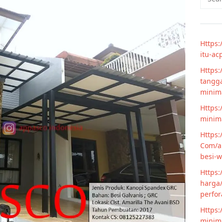
for:
Https:
itu-ac
Https:
tangga
minim
Https:
minima
Https:
Com/ar
besi-w
Https:
harga/
perfor
Https:
minima