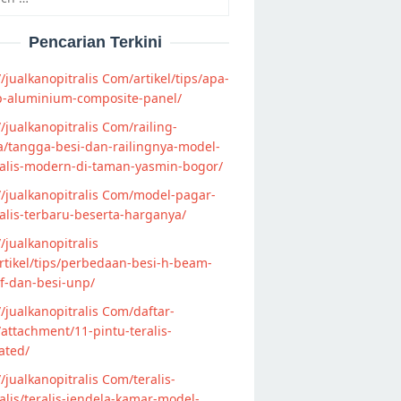
Pencarian Terkini
//jualkanopitralis Com/artikel/tips/apa-
p-aluminium-composite-panel/
//jualkanopitralis Com/railing-
/tangga-besi-dan-railingnya-model-
alis-modern-di-taman-yasmin-bogor/
//jualkanopitralis Com/model-pagar-
lis-terbaru-beserta-harganya/
//jualkanopitralis
tikel/tips/perbedaan-besi-h-beam-
f-dan-besi-unp/
//jualkanopitralis Com/daftar-
attachment/11-pintu-teralis-
ated/
//jualkanopitralis Com/teralis-
lis/teralis-jendela-kamar-model-