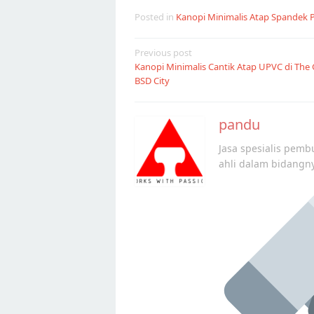
Posted in
Kanopi Minimalis Atap Spandek
Post
Previous post
Kanopi Minimalis Cantik Atap UPVC di The
navigation
BSD City
pandu
Jasa spesialis pembu
ahli dalam bidangn