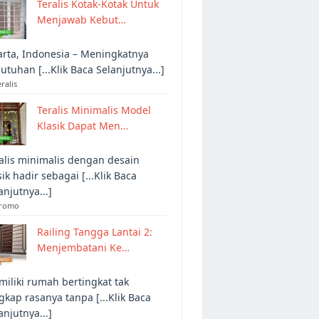
Teralis Kotak-Kotak Untuk
Menjawab Kebut…
arta, Indonesia – Meningkatnya
utuhan [...Klik Baca Selanjutnya...]
eralis
Teralis Minimalis Model
Klasik Dapat Men…
alis minimalis dengan desain
sik hadir sebagai [...Klik Baca
anjutnya...]
Promo
Railing Tangga Lantai 2:
Menjembatani Ke…
iliki rumah bertingkat tak
gkap rasanya tanpa [...Klik Baca
anjutnya...]