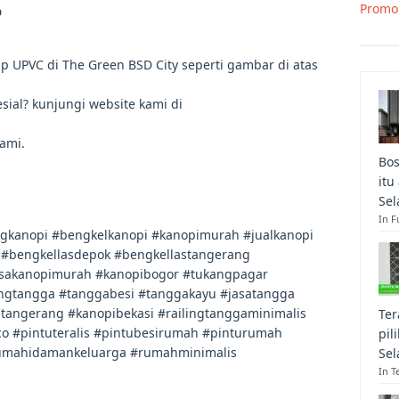
Promo
D
p UPVC di The Green BSD City seperti gambar di atas
sial? kunjungi website kami di
ami.
Bos
itu
Sel
In F
ngkanopi #bengkelkanopi #kanopimurah #jualkanopi
 #bengkellasdepok #bengkellastangerang
asakanopimurah #kanopibogor #tukangpagar
ngtangga #tanggabesi #tanggakayu #jasatangga
itangerang #kanopibekasi #railingtanggaminimalis
Ter
o #pintuteralis #pintubesirumah #pinturumah
pil
mahidamankeluarga #rumahminimalis
Sel
In T