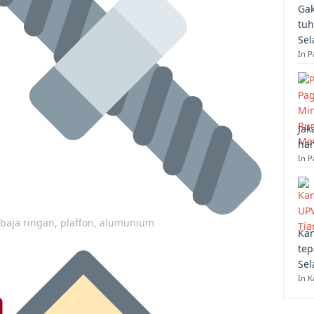
Gak
tuh
Sel
In 
Jak
han
In P
p baja ringan, plaffon, alumunium
Kan
tep
Sel
In K