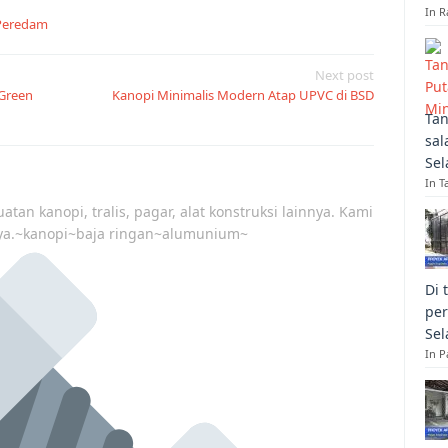
In R
 Peredam
Next post
 Green
Kanopi Minimalis Modern Atap UPVC di BSD
Tan
sal
Sel
In T
atan kanopi, tralis, pagar, alat konstruksi lainnya. Kami
ya.~kanopi~baja ringan~alumunium~
Di 
per
Sel
In 