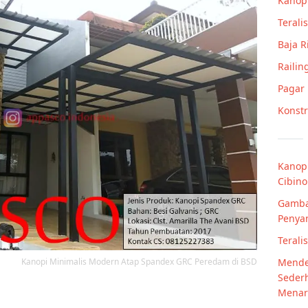
Kanop
Teralis
Baja 
Railin
Pagar
Konstr
Kanopi
Cibin
Gamba
Penya
Terali
Mende
Kanopi Minimalis Modern Atap Spandex GRC Peredam di BSD
Sederh
Menar