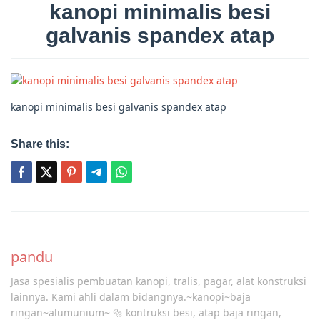
kanopi minimalis besi
galvanis spandex atap
kanopi minimalis besi galvanis spandex atap
Share this:
Post
navigation
pandu
Jasa spesialis pembuatan kanopi, tralis, pagar, alat konstruksi
lainnya. Kami ahli dalam bidangnya.~kanopi~baja
ringan~alumunium~ 🔩 kontruksi besi, atap baja ringan,