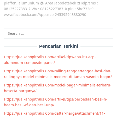
plaffon, alumunium 🏠 Area Jabodetabek ☎️Telp/sms :
08125227383 📱WA : 08125227383 📱pin : 5bc732e9
www.facebook.com/Appasco-245395948880290
Search
for:
Pencarian Terkini
Https://jualkanopitralis Com/artikel/tips/apa-itu-acp-
aluminium-composite-panel/
Https://jualkanopitralis Com/railing-tangga/tangga-besi-dan-
railingnya-model-minimalis-modern-di-taman-yasmin-bogor/
Https://jualkanopitralis Com/model-pagar-minimalis-terbaru-
beserta-harganya/
Https://jualkanopitralis Com/artikel/tips/perbedaan-besi-h-
beam-besi-wf-dan-besi-unp/
Https://jualkanopitralis Com/daftar-harga/attachment/11-