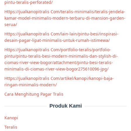
pintu-teralis-perforated/
Https://jualkanopitralis Com/teralis-minimalis/teralis-jendela-
kamar-model-minimalis-modern-terbaru-di-mansion-garden-
serua/
Https://jualkanopitralis Com/lain-lain/pintu-besi/inspirasi-
desain-pagar-lipat-minimalis-untuk-rumah-istimewa/
Https://jualkanopitralis Com/portfolio-teralis/portfolio-
pintu/pintu-teralis-besi-modern-minimalis-dan-stylish-di-
ciomas-river-view-bogor/attachment/pintu-besi-teralis-
minimalis-di-ciomas-river-view-bogor275610096-jpg/
Https://jualkanopitralis Com/artikel/kanopi/kanopi-baja-
ringan-minimalis-modern/
Cara Menghitung Pagar Tralis
Produk Kami
Kanopi
Teralis