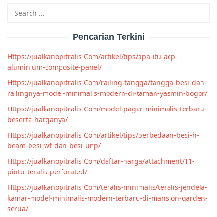
Search
for:
Pencarian Terkini
Https://jualkanopitralis Com/artikel/tips/apa-itu-acp-
aluminium-composite-panel/
Https://jualkanopitralis Com/railing-tangga/tangga-besi-dan-
railingnya-model-minimalis-modern-di-taman-yasmin-bogor/
Https://jualkanopitralis Com/model-pagar-minimalis-terbaru-
beserta-harganya/
Https://jualkanopitralis Com/artikel/tips/perbedaan-besi-h-
beam-besi-wf-dan-besi-unp/
Https://jualkanopitralis Com/daftar-harga/attachment/11-
pintu-teralis-perforated/
Https://jualkanopitralis Com/teralis-minimalis/teralis-jendela-
kamar-model-minimalis-modern-terbaru-di-mansion-garden-
serua/