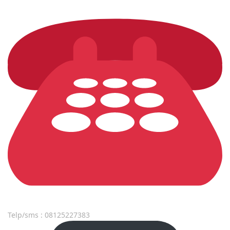
Telp/sms : 08125227383