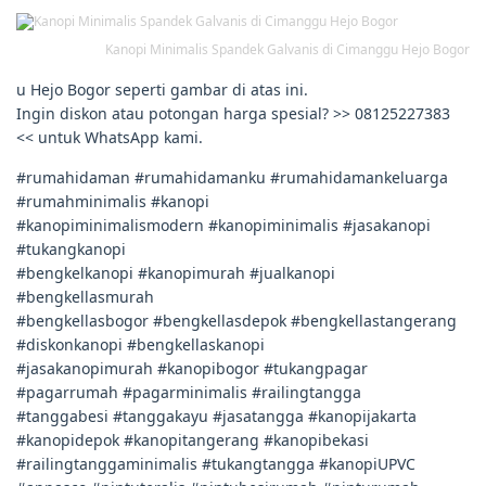
Kanopi Minimalis Spandek Galvanis di Cimanggu Hejo Bogor
u Hejo Bogor seperti gambar di atas ini.
Ingin diskon atau potongan harga spesial? >> 08125227383
<< untuk WhatsApp kami.
#rumahidaman #rumahidamanku #rumahidamankeluarga
#rumahminimalis #kanopi
#kanopiminimalismodern #kanopiminimalis #jasakanopi
#tukangkanopi
#bengkelkanopi #kanopimurah #jualkanopi
#bengkellasmurah
#bengkellasbogor #bengkellasdepok #bengkellastangerang
#diskonkanopi #bengkellaskanopi
#jasakanopimurah #kanopibogor #tukangpagar
#pagarrumah #pagarminimalis #railingtangga
#tanggabesi #tanggakayu #jasatangga #kanopijakarta
#kanopidepok #kanopitangerang #kanopibekasi
#railingtanggaminimalis #tukangtangga #kanopiUPVC