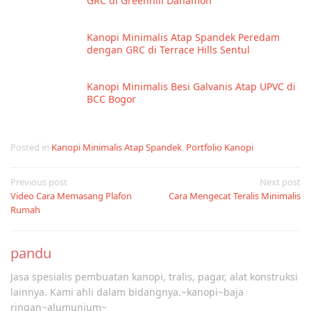
GRC di Greenhill Danamon
Kanopi Minimalis Atap Spandek Peredam
dengan GRC di Terrace Hills Sentul
Kanopi Minimalis Besi Galvanis Atap UPVC di
BCC Bogor
Posted in
Kanopi Minimalis Atap Spandek
,
Portfolio Kanopi
Post
Previous post
Next post
Video Cara Memasang Plafon
Cara Mengecat Teralis Minimalis
navigation
Rumah
pandu
Jasa spesialis pembuatan kanopi, tralis, pagar, alat konstruksi
lainnya. Kami ahli dalam bidangnya.~kanopi~baja
ringan~alumunium~