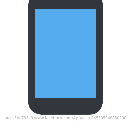
pin : 5bc732e9 www.facebook.com/Appasco-245395948880290