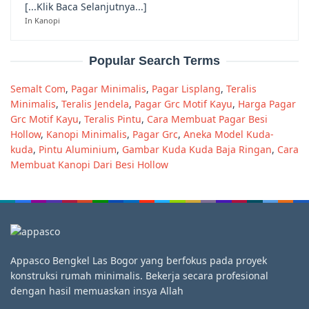
[...Klik Baca Selanjutnya...]
In Kanopi
Popular Search Terms
Semalt Com
,
Pagar Minimalis
,
Pagar Lisplang
,
Teralis
Minimalis
,
Teralis Jendela
,
Pagar Grc Motif Kayu
,
Harga Pagar
Grc Motif Kayu
,
Teralis Pintu
,
Cara Membuat Pagar Besi
Hollow
,
Kanopi Minimalis
,
Pagar Grc
,
Aneka Model Kuda-
kuda
,
Pintu Aluminium
,
Gambar Kuda Kuda Baja Ringan
,
Cara
Membuat Kanopi Dari Besi Hollow
Appasco Bengkel Las Bogor yang berfokus pada proyek
konstruksi rumah minimalis. Bekerja secara profesional
dengan hasil memuaskan insya Allah