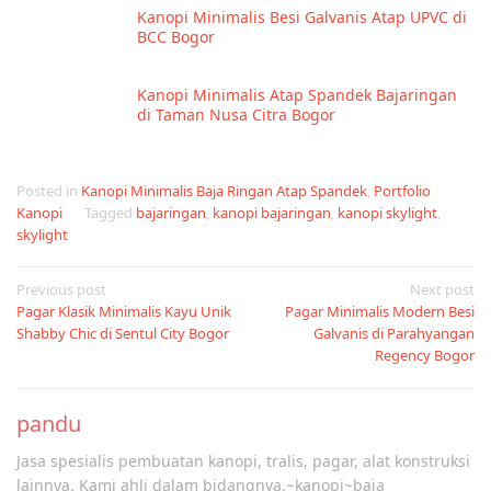
Kanopi Minimalis Besi Galvanis Atap UPVC di
BCC Bogor
Kanopi Minimalis Atap Spandek Bajaringan
di Taman Nusa Citra Bogor
Posted in
Kanopi Minimalis Baja Ringan Atap Spandek
,
Portfolio
Kanopi
Tagged
bajaringan
,
kanopi bajaringan
,
kanopi skylight
,
skylight
Post
Previous post
Next post
Pagar Klasik Minimalis Kayu Unik
Pagar Minimalis Modern Besi
navigation
Shabby Chic di Sentul City Bogor
Galvanis di Parahyangan
Regency Bogor
pandu
Jasa spesialis pembuatan kanopi, tralis, pagar, alat konstruksi
lainnya. Kami ahli dalam bidangnya.~kanopi~baja