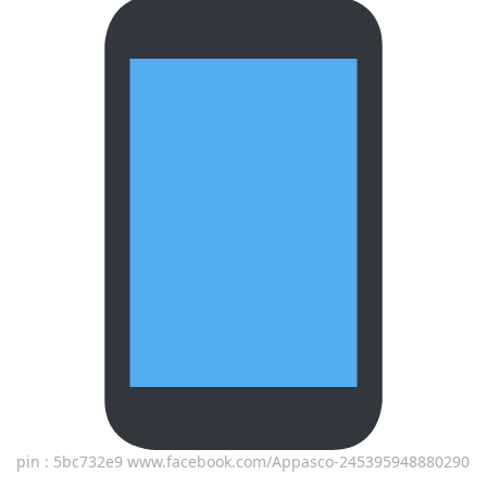
pin : 5bc732e9 www.facebook.com/Appasco-245395948880290