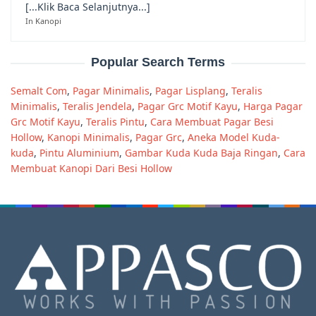
[...Klik Baca Selanjutnya...]
In Kanopi
Popular Search Terms
Semalt Com
,
Pagar Minimalis
,
Pagar Lisplang
,
Teralis
Minimalis
,
Teralis Jendela
,
Pagar Grc Motif Kayu
,
Harga Pagar
Grc Motif Kayu
,
Teralis Pintu
,
Cara Membuat Pagar Besi
Hollow
,
Kanopi Minimalis
,
Pagar Grc
,
Aneka Model Kuda-
kuda
,
Pintu Aluminium
,
Gambar Kuda Kuda Baja Ringan
,
Cara
Membuat Kanopi Dari Besi Hollow