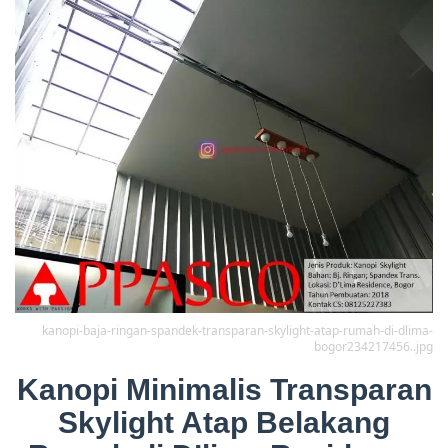
kanopi-baja-ringan-spandek-transparan-skylight-atap-rumah-di-dlima-
bogor234217456..jpg
Kanopi Minimalis Transparan
Skylight Atap Belakang