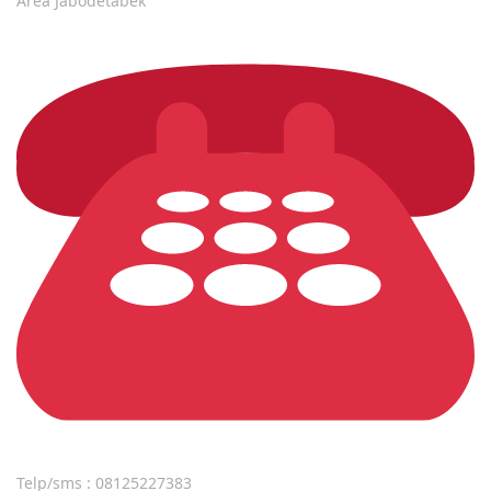
Area Jabodetabek
Telp/sms : 08125227383