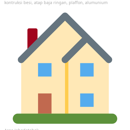
kontruksi besi, atap baja ringan, plaffon, alumunium