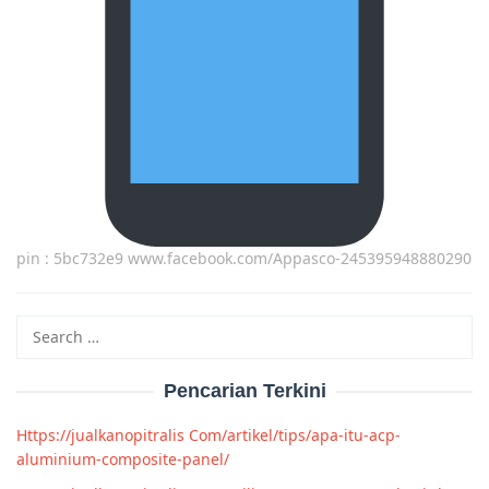
pin : 5bc732e9 www.facebook.com/Appasco-245395948880290
Search
for:
Pencarian Terkini
Https://jualkanopitralis Com/artikel/tips/apa-itu-acp-
aluminium-composite-panel/