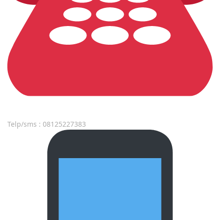
Telp/sms : 08125227383