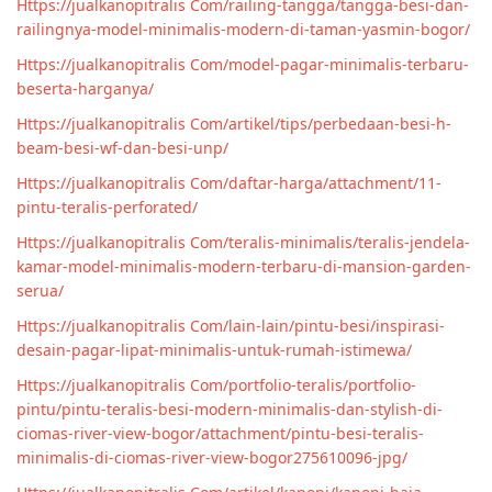
Https://jualkanopitralis Com/railing-tangga/tangga-besi-dan-
railingnya-model-minimalis-modern-di-taman-yasmin-bogor/
Https://jualkanopitralis Com/model-pagar-minimalis-terbaru-
beserta-harganya/
Https://jualkanopitralis Com/artikel/tips/perbedaan-besi-h-
beam-besi-wf-dan-besi-unp/
Https://jualkanopitralis Com/daftar-harga/attachment/11-
pintu-teralis-perforated/
Https://jualkanopitralis Com/teralis-minimalis/teralis-jendela-
kamar-model-minimalis-modern-terbaru-di-mansion-garden-
serua/
Https://jualkanopitralis Com/lain-lain/pintu-besi/inspirasi-
desain-pagar-lipat-minimalis-untuk-rumah-istimewa/
Https://jualkanopitralis Com/portfolio-teralis/portfolio-
pintu/pintu-teralis-besi-modern-minimalis-dan-stylish-di-
ciomas-river-view-bogor/attachment/pintu-besi-teralis-
minimalis-di-ciomas-river-view-bogor275610096-jpg/