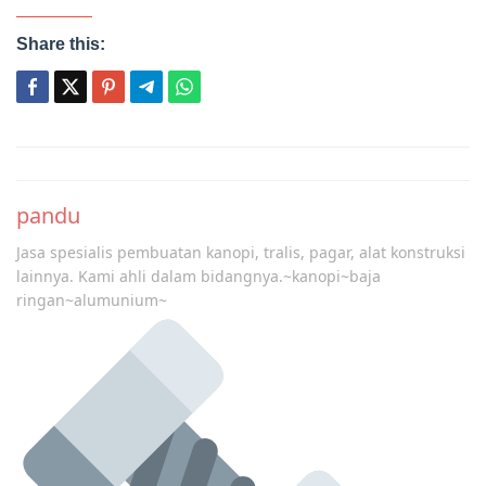
Share this:
Post
navigation
pandu
Jasa spesialis pembuatan kanopi, tralis, pagar, alat konstruksi
lainnya. Kami ahli dalam bidangnya.~kanopi~baja
ringan~alumunium~