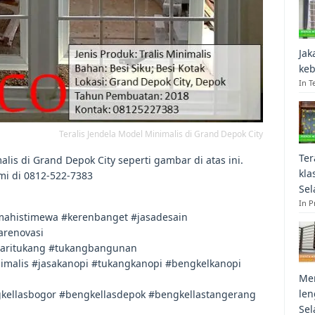
Jak
keb
In T
Teralis Jendela Model Minimalis di Grand Depok City
Ter
lis di Grand Depok City seperti gambar di atas ini.
kla
mi di 0812-522-7383
Sel
In 
ahistimewa #kerenbanget #jasadesain
arenovasi
caritukang #tukangbangunan
malis #jasakanopi #tukangkanopi #bengkelkanopi
Mem
len
kellasbogor #bengkellasdepok #bengkellastangerang
Sel