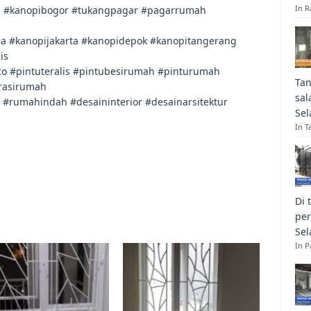
In R
h #kanopibogor #tukangpagar #pagarrumah
a #kanopijakarta #kanopidepok #kanopitangerang
is
o #pintuteralis #pintubesirumah #pinturumah
Tan
rasirumah
sal
rumahindah #desaininterior #desainarsitektur
Sel
In T
Di 
per
Sel
In 