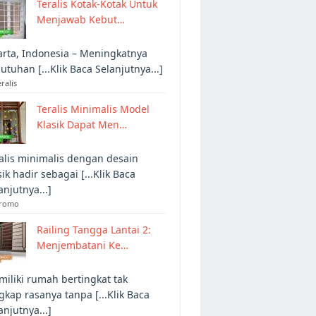
Teralis Kotak-Kotak Untuk
Menjawab Kebut…
arta, Indonesia – Meningkatnya
utuhan [...Klik Baca Selanjutnya...]
eralis
Teralis Minimalis Model
Klasik Dapat Men…
alis minimalis dengan desain
sik hadir sebagai [...Klik Baca
anjutnya...]
Promo
Railing Tangga Lantai 2:
Menjembatani Ke…
iliki rumah bertingkat tak
gkap rasanya tanpa [...Klik Baca
anjutnya...]