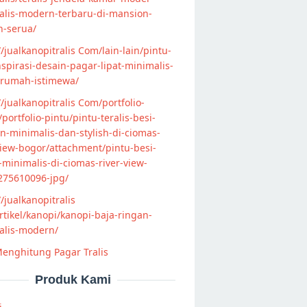
alis-modern-terbaru-di-mansion-
n-serua/
//jualkanopitralis Com/lain-lain/pintu-
nspirasi-desain-pagar-lipat-minimalis-
-rumah-istimewa/
//jualkanopitralis Com/portfolio-
s/portfolio-pintu/pintu-teralis-besi-
-minimalis-dan-stylish-di-ciomas-
view-bogor/attachment/pintu-besi-
s-minimalis-di-ciomas-river-view-
275610096-jpg/
//jualkanopitralis
tikel/kanopi/kanopi-baja-ringan-
alis-modern/
enghitung Pagar Tralis
Produk Kami