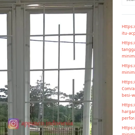
for:
Https:
itu-ac
Https:
tangga
minim
Https:
minima
Https:
Com/ar
besi-w
Https:
harga/
perfor
Https:
minima