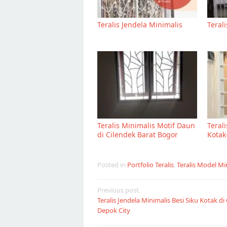
Teralis Jendela Minimalis
Teral
Teralis Minimalis Motif Daun
Teral
di Cilendek Barat Bogor
Kotak
Posted in
Portfolio Teralis
,
Teralis Model Mi
Post
Previous post
Teralis Jendela Minimalis Besi Siku Kotak d
navigation
Depok City