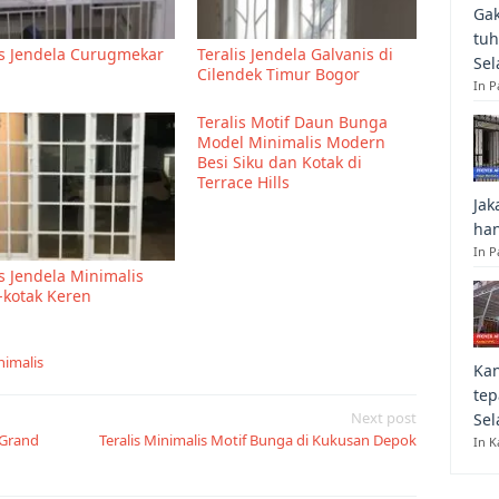
Gak
tuh
is Jendela Curugmekar
Teralis Jendela Galvanis di
Sel
Cilendek Timur Bogor
In 
Teralis Motif Daun Bunga
Model Minimalis Modern
Besi Siku dan Kotak di
Terrace Hills
Jak
han
In P
is Jendela Minimalis
-kotak Keren
nimalis
Kan
tep
Next post
Sel
i Grand
Teralis Minimalis Motif Bunga di Kukusan Depok
In K