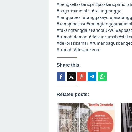
#bengkellaskanopi #jasakanopimura
#pagarminimalis #railingtangga
#tanggabesi #tanggakayu #jasatangg
#kanopibekasi #railingtanggaminimal
#tukangtangga #kanopiUPVC #appasc
#rumahidaman #desainrumah #deko
#dekorasikamar #rumahbagusbanget #
#rumah #desainkeren
Share this:
Related posts: