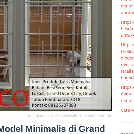
minim
garde
Https:
besi/i
untuk
Https:
terali
modern
river-
terali
bogor
Https:
Com/ar
minim
Cara M
Teralis Jendela Model Minimalis di Grand Depok City
 Model Minimalis di Grand