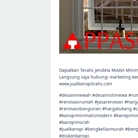
Dapatkan Teralis Jendela Model Minima
Langsung saja hubungi marketing ka
www.jualkanopitralis.com
#desainmewah #desainistimewa #rum
#renovasirumah #jasarenovasi #harg
#renovasibangunan #hargatukang #
#kanopiminimalismodern #kanopimini
#kanopimurah
#jualkanopi #bengkellasmurah #beng
#diskonkanopi