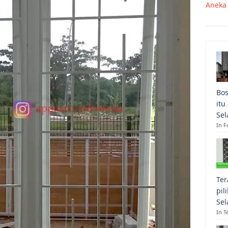
Aneka 
Bos
itu
Sel
In F
Ter
pil
Sel
In T