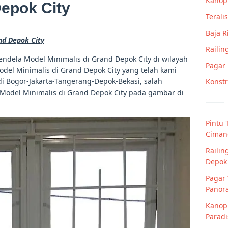
Kanop
epok City
Teralis
Baja 
nd Depok City
Railin
endela Model Minimalis di Grand Depok City di wilayah
Pagar
odel Minimalis di Grand Depok City yang telah kami
i Bogor-Jakarta-Tangerang-Depok-Bekasi, salah
Konstr
 Model Minimalis di Grand Depok City pada gambar di
Pintu 
Ciman
Railin
Depok
Pagar 
Panor
Kanopi
Parad