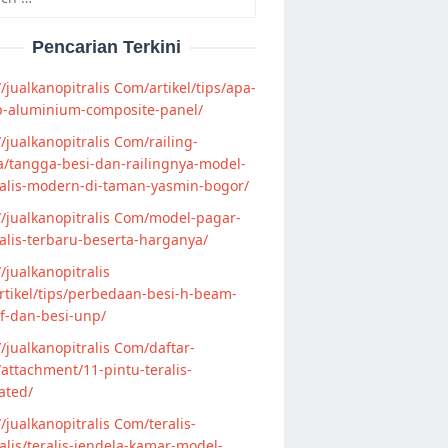
Pencarian Terkini
//jualkanopitralis Com/artikel/tips/apa-
p-aluminium-composite-panel/
//jualkanopitralis Com/railing-
/tangga-besi-dan-railingnya-model-
alis-modern-di-taman-yasmin-bogor/
//jualkanopitralis Com/model-pagar-
lis-terbaru-beserta-harganya/
//jualkanopitralis
tikel/tips/perbedaan-besi-h-beam-
f-dan-besi-unp/
//jualkanopitralis Com/daftar-
attachment/11-pintu-teralis-
ated/
//jualkanopitralis Com/teralis-
lis/teralis-jendela-kamar-model-