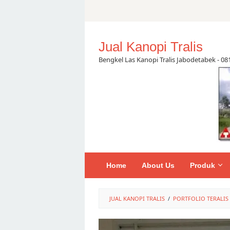
Skip
to
content
Jual Kanopi Tralis
Bengkel Las Kanopi Tralis Jabodetabek - 0
Home
About Us
Produk
JUAL KANOPI TRALIS
/
PORTFOLIO TERALIS